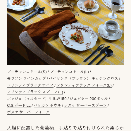
ブーチャンコキール(S)
/
ブーチャンコキール(L)
/
モワソン ワインカップ
/
ペイザンヌ（ブラウン） キッチンクロス
/
フリシティブラック ナイフ
/
フリシティブラック フォーク(L)
/
フリシティブラック スプーン (L)
/
ポッジョ（マスタード）生地Ｗ150
/
ジュピター 200ボウル
/
C.S.ボード LL
/
ペリカン ボウル
/
ボスケ サーバースプーン
/
ボスケ サーバーフォーク
大胆に配置した葡萄柄、手貼りで貼り付けられた柔らか