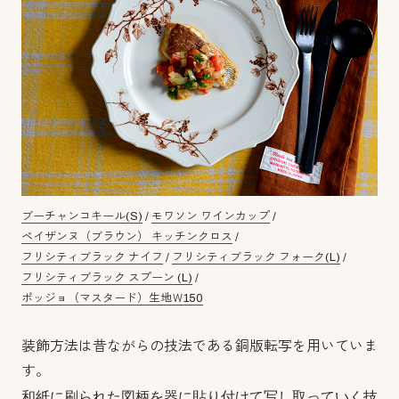
ブーチャンコキール(S)
/
モワソン ワインカップ
/
ペイザンヌ（ブラウン） キッチンクロス
/
フリシティブラック ナイフ
/
フリシティブラック フォーク(L)
/
フリシティブラック スプーン (L)
/
ポッジョ（マスタード）生地Ｗ150
装飾方法は昔ながらの技法である銅版転写を用いていま
す。
和紙に刷られた図柄を器に貼り付けて写し取っていく技