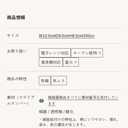
商品情報
サイズ
W
12.0
cm
D
9.0
cm
H
8.5
cm
330
cc
お取り扱い
電子レンジ対応
オーブン使用
食洗機対応
直火
商品の特性
色幅
色ムラ
素材（マテリア
陶磁器商品すべてに素材番号を添付してい
material number7
ルナンバー）
ます
磁器
透明釉
酸化
・銅版絵付けの特性上、柄にシワやズレ、擦れ、
滲み、色の濃淡が生じます。