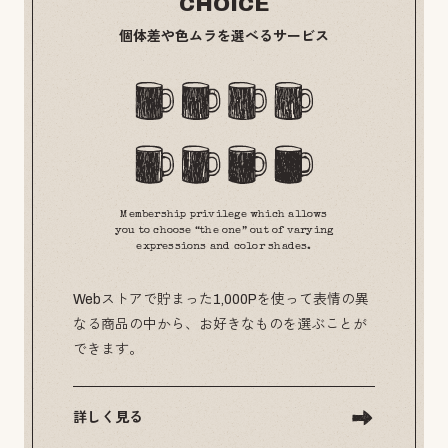
CHOICE
個体差や色ムラを選べるサービス
Membership privilege which allows
you to choose “the one” out of varying
expressions and color shades.
Webストアで貯まった1,000Pを使って表情の異
なる商品の中から、お好きなものを選ぶことが
できます。
詳しく見る