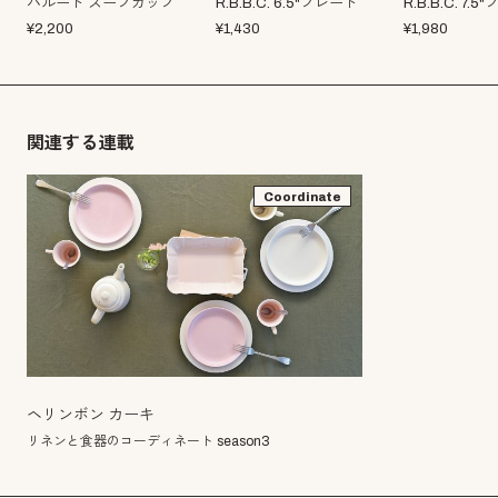
パルード スープカップ
R.B.B.C. 6.5"プレート
R.B.B.C. 7.
¥
2,200
¥
1,430
¥
1,980
関連する連載
Coordinate
ヘリンボン カーキ
リネンと食器のコーディネート season3