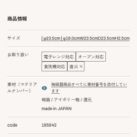
商品情報
サイズ
|
φ
23.5
cm
|
φ
16.0
cm
W
23.5
cm
D
23.5
cm
H
2.5
cm
お取り扱い
電子レンジ対応
オーブン対応
食洗機対応
直火
素材（マテリア
陶磁器商品すべてに素材番号を添付してい
material number8
ルナンバー）
ます
磁器
アイボリー釉
還元
made in JAPAN
code
195942