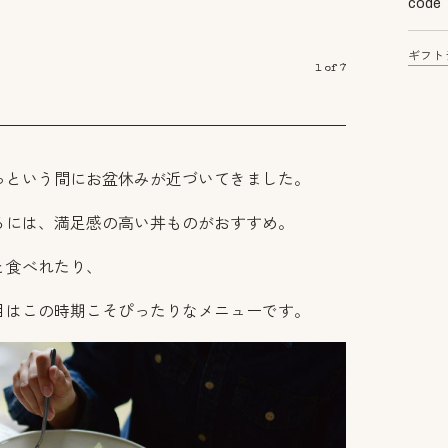
code
ギフト
1
of
7
っという間にお盆休みが近づいてきました。
るには、満足感の高い丼ものがおすすめ。
と食べれたり、
目はこの時期こそぴったりなメニューです。