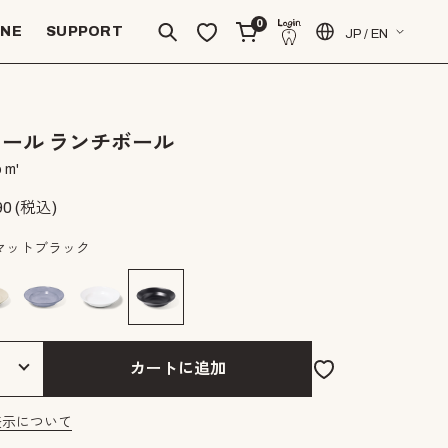
0
INE
SUPPORT
JP / EN
ール ランチボール
 m'
90
(税込)
マットブラック
カートに追加
表示について