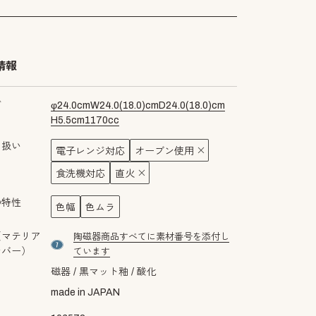
情報
ズ
φ
24.0
cm
W
24.0
(
18.0
)cm
D
24.0
(
18.0
)cm
H
5.5
cm
1170
cc
り扱い
電子レンジ対応
オーブン使用
食洗機対応
直火
の特性
色幅
色ムラ
（マテリア
陶磁器商品すべてに素材番号を添付し
material number7
ンバー）
ています
磁器
黒マット釉
酸化
made in JAPAN