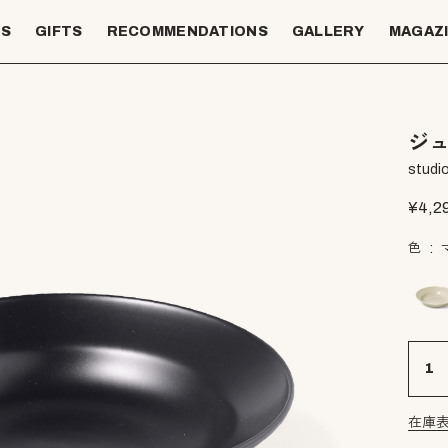
TS
GIFTS
RECOMMENDATIONS
GALLERY
MAGAZ
ジュ
studio
¥
4,2
色
在庫