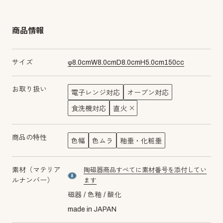
商品情報
サイズ
φ
8.0
cm
W
8.0
cm
D
8.0
cm
H
5.0
cm
150
cc
お取り扱い
電子レンジ対応
オーブン対応
食洗機対応
直火
商品の特性
色幅
色ムラ
釉垂・化粧垂
素材（マテリア
陶磁器商品すべてに素材番号を添付してい
material number8
ルナンバー）
ます
磁器
色釉
酸化
made in JAPAN