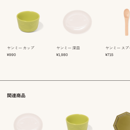
ヤンミー カップ
ヤンミー 深皿
ヤンミー スプ
¥
990
¥
1,980
¥
715
関連商品