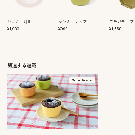
ヤンミー 深皿
ヤンミー カップ
プチガティ プ
¥
1,980
¥
990
¥
1,650
関連する連載
Coordinate