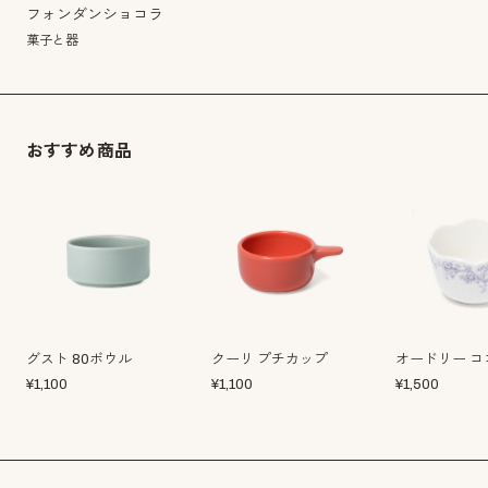
フォンダンショコラ
菓子と器
おすすめ商品
グスト 80ボウル
クーリ プチカップ
オードリー コ
¥
1,100
¥
1,100
¥
1,500