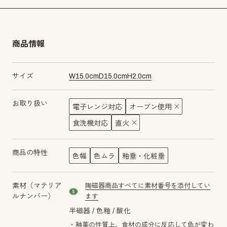
商品情報
サイズ
W
15.0
cm
D
15.0
cm
H
2.0
cm
お取り扱い
電子レンジ対応
オーブン使用
食洗機対応
直火
商品の特性
色幅
色ムラ
釉垂・化粧垂
素材（マテリア
陶磁器商品すべてに素材番号を添付してい
material number5
ルナンバー）
ます
半磁器
色釉
酸化
・釉薬の性質上、食材の成分に反応して色が変わ