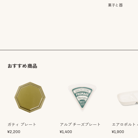
菓子と器
おすすめ商品
ガティ プレート
アルプ チーズプレート
エアロポルト 
¥
2,200
¥
1,400
¥
1,900