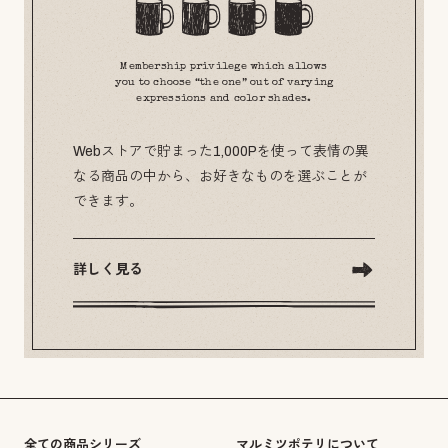
Membership privilege which allows
you to choose “the one” out of varying
expressions and color shades.
Webストアで貯まった1,000Pを使って表情の異
なる商品の中から、お好きなものを選ぶことが
できます。
詳しく見る
全ての商品シリーズ
マルミツポテリについて