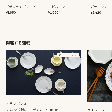
プチガティ プレート
エピス マグ
ガティ プレー
¥
1,650
¥
1,650
¥
2,420
関連する連載
Coordinate
ヘリンボン 紺
リネンと食器のコーディネート season3
マドレーヌ