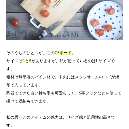
そのうちのひとつが、この
CSボード
。
サイズは
L
と
S
がありますが、私が使っているのはLサイズで
す。
素材は無塗装のパイン材で、中央にはスタジオエムのロゴが焼
印で入っています。
陶器でできた白い持ち手も可愛らしく、S字フックなどを使って
掛けて収納もできます。
私の思うこのアイテムの魅力は、サイズ感と汎用性の高さで
す。