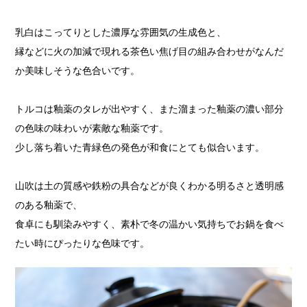
乳白はこってりとした濃厚な雰囲気の生成色と、
縁などに火の加減で現れる茶色い焦げ目の組み合わせがなんだ
か美味しそうな色合いです。
トルコは釉薬のタレが出やすく、また溜まった釉薬の濃い部分
の色味の味わいが素敵な釉薬です。
少し落ち着いた青緑色の発色が和食にとても似合います。
山吹は土の質感や鉄粉の具合などが良くわかる明るさと透明感
のある釉薬で、
食卓にも馴染みやすく、素朴で冬の温かい気持ちでお鍋を食べ
たい時にぴったりな色味です。