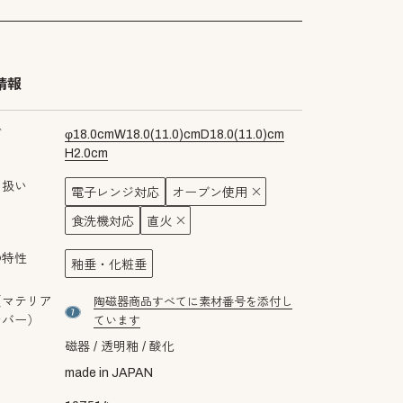
情報
ズ
φ
18.0
cm
W
18.0
(
11.0
)cm
D
18.0
(
11.0
)cm
H
2.0
cm
り扱い
電子レンジ対応
オーブン使用
食洗機対応
直火
の特性
釉垂・化粧垂
（マテリア
陶磁器商品すべてに素材番号を添付し
material number7
ンバー）
ています
磁器
透明釉
酸化
made in JAPAN