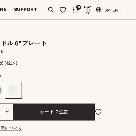
0
INE
SUPPORT
JP / EN
ドル 6"プレート
ai
20
(税込)
白
カートに追加
表示について