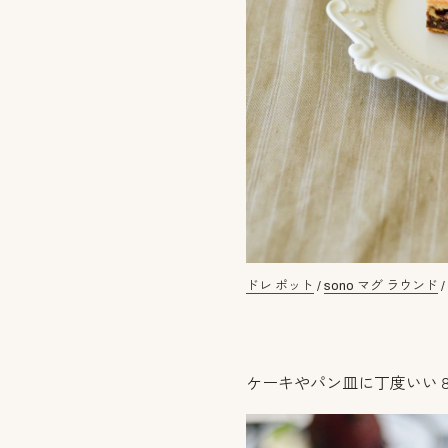
ドレ ポット
/
sono マグ ラウンド
ケーキやパン皿に丁度いい８