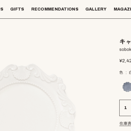
TS
GIFTS
RECOMMENDATIONS
GALLERY
MAGAZ
キャ
sobok
¥
2,4
色
在庫