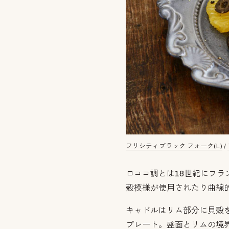
フリシティブラック フォーク(L)
/
ロココ調とは18世紀にフ
殻模様が使用されたり曲線
キャドルはリム部分に貝殻
プレート。盛面とリムの境