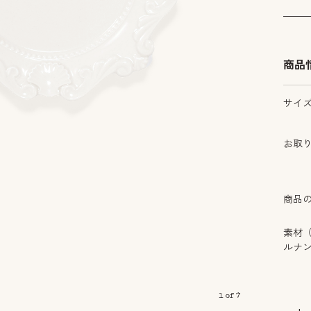
商品
サイ
お取
商品
素材
ルナ
1
of
7