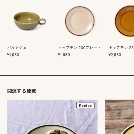
パルタジェ
キャプテン 200プレート
キャプテン 2
¥
1,980
¥
1,980
¥
2,530
関連する連載
Recipe