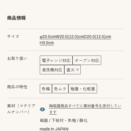
商品情報
サイズ
φ
20.0
cm
W
20.0
(
12.0
)cm
D
20.0
(
12.0
)cm
H
3.0
cm
お取り扱い
電子レンジ対応
オーブン対応
食洗機対応
直火
商品の特性
色幅
色ムラ
釉垂・化粧垂
素材（マテリア
陶磁器商品すべてに素材番号を添付してい
material number8
ルナンバー）
ます
磁器
下絵付・色釉
酸化
made in JAPAN