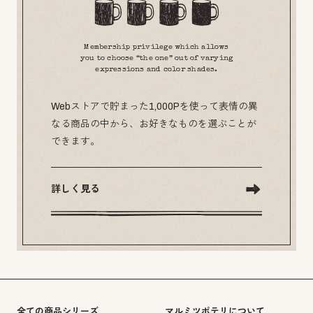
Membership privilege which allows
you to choose “the one” out of varying
expressions and color shades.
Webストアで貯まった1,000Pを使って表情の異
なる商品の中から、お好きなものを選ぶことが
できます。
詳しく見る
全ての商品シリーズ
マルミツポテリについて