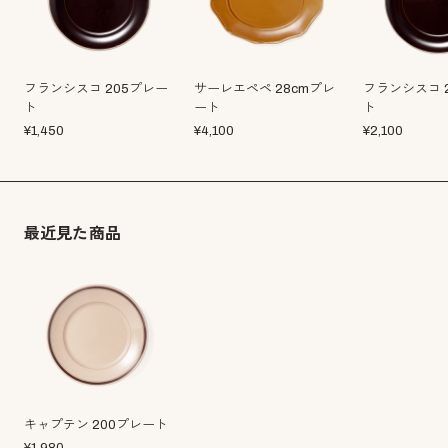
フランシスコ 205プレー
サーレエペペ 28cmプレ
フランシスコ 
ト
ート
ト
¥
1,450
¥
4,100
¥
2,100
最近見た商品
キャプテン 200プレート