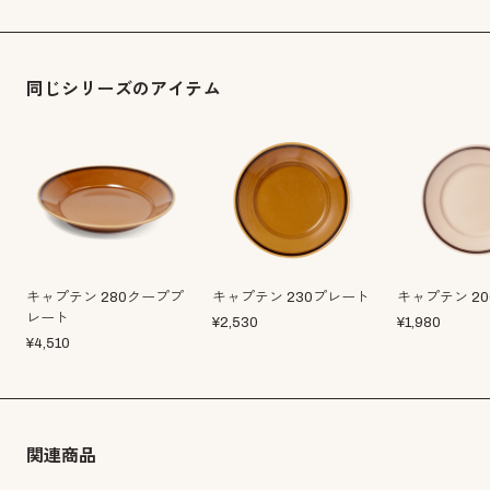
同じシリーズのアイテム
キャプテン 280クーププ
キャプテン 230プレート
キャプテン 2
レート
¥
2,530
¥
1,980
¥
4,510
関連商品