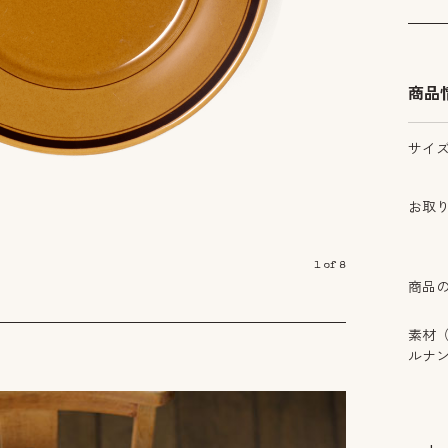
商品
サイ
お取
1
of
8
商品
素材
ルナ