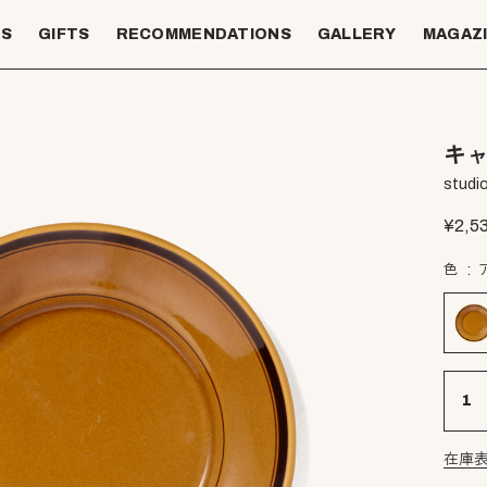
TS
GIFTS
RECOMMENDATIONS
GALLERY
MAGAZ
キャ
studio
¥
2,5
色
在庫