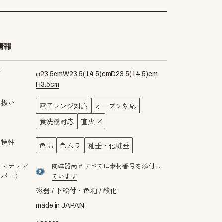
情報
ズ
φ
23.5
cm
W
23.5
(
14.5
)cm
D
23.5
(
14.5
)cm
H
3.5
cm
り扱い
電子レンジ対応
オーブン対応
食洗機対応
直火
の特性
色幅
色ムラ
釉垂・化粧垂
（マテリア
陶磁器商品すべてに素材番号を添付し
material number8
ンバー）
ています
磁器
下絵付・色釉
酸化
made in JAPAN