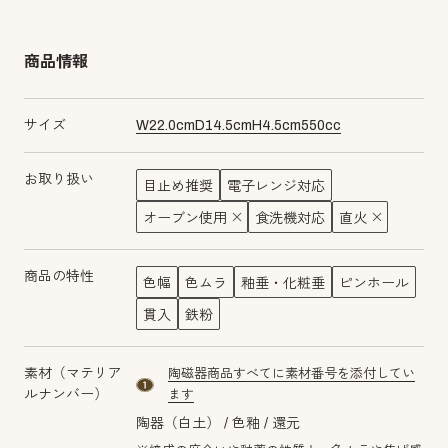
商品情報
サイズ
W
22.0
cm
D
14.5
cm
H
4.5
cm
550
cc
お取り扱い
目止め推奨
電子レンジ対応
オーブン使用
食洗機対応
直火
商品の特性
色幅
色ムラ
釉垂・化粧垂
ピンホール
貫入
鉄粉
素材（マテリア
陶磁器商品すべてに素材番号を添付してい
material number1
ルナンバー）
ます
陶器（白土）
色釉
還元