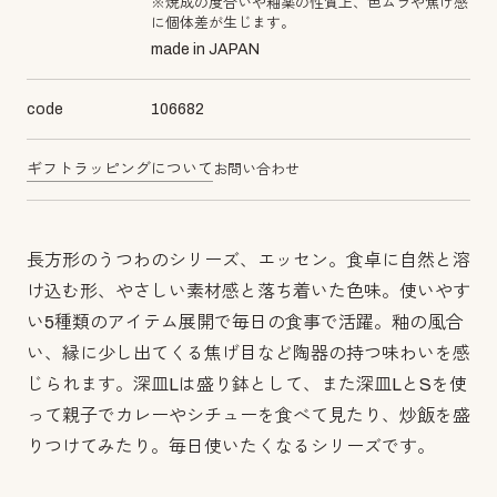
※焼成の度合いや釉薬の性質上、色ムラや焦げ感
に個体差が生じます。
made in JAPAN
code
106682
ギフトラッピングについて
お問い合わせ
長方形のうつわのシリーズ、エッセン。食卓に自然と溶
け込む形、やさしい素材感と落ち着いた色味。使いやす
い5種類のアイテム展開で毎日の食事で活躍。釉の風合
い、縁に少し出てくる焦げ目など陶器の持つ味わいを感
じられます。深皿Lは盛り鉢として、また深皿LとSを使
って親子でカレーやシチューを食べて見たり、炒飯を盛
りつけてみたり。毎日使いたくなるシリーズです。