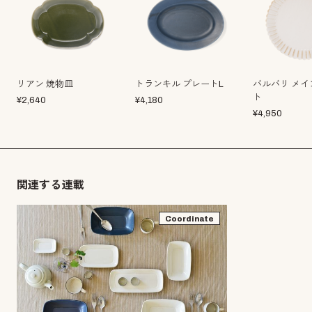
リアン 焼物皿
トランキル プレートL
バルバリ メイ
ト
¥
2,640
¥
4,180
¥
4,950
関連する連載
Coordinate