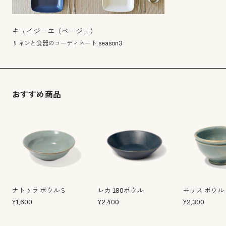
キュイジニエ（ベージュ）
リネンと食器のコーディネート season3
おすすめ商品
ナトゥラ ボウルＳ
レカ 180ボウル
モリス ボウル
¥
1,600
¥
2,400
¥
2,300