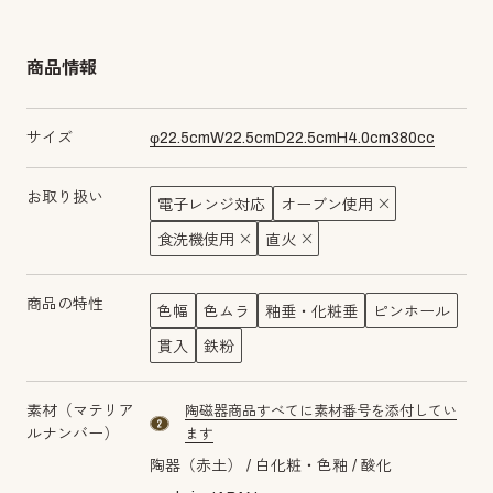
商品情報
サイズ
φ
22.5
cm
W
22.5
cm
D
22.5
cm
H
4.0
cm
380
cc
お取り扱い
電子レンジ対応
オーブン使用
食洗機使用
直火
商品の特性
色幅
色ムラ
釉垂・化粧垂
ピンホール
貫入
鉄粉
素材（マテリア
陶磁器商品すべてに素材番号を添付してい
material number2
ルナンバー）
ます
陶器（赤土）
白化粧・色釉
酸化