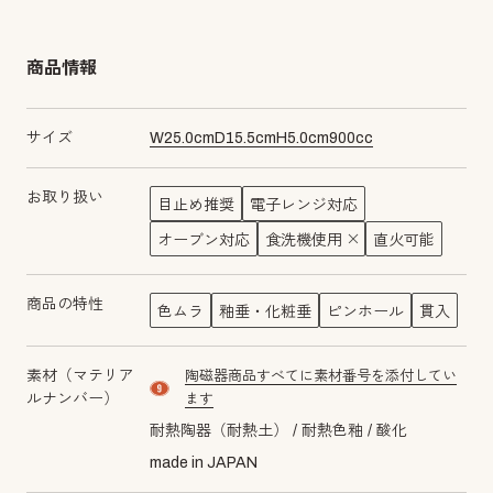
商品情報
サイズ
W
25.0
cm
D
15.5
cm
H
5.0
cm
900
cc
お取り扱い
目止め推奨
電子レンジ対応
オーブン対応
食洗機使用
直火可能
商品の特性
色ムラ
釉垂・化粧垂
ピンホール
貫入
素材（マテリア
陶磁器商品すべてに素材番号を添付してい
material number9
ルナンバー）
ます
耐熱陶器（耐熱土）
耐熱色釉
酸化
made in JAPAN