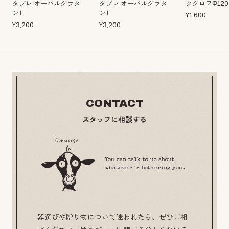
タブレ オーバルグラタ
タブレ オーバルグラタ
クグロフΦ120
ンＬ
ンＬ
¥
1,600
¥
3,200
¥
3,200
CONTACT
スタッフに相談する
You can talk to us about
whatever is bothering you.
器選びや贈り物について迷われたら、ぜひご相