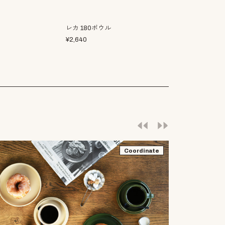
レカ 180ボウル
ルタン 155ボ
¥
2,640
¥
2,970
Coordinate