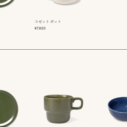
コゼット ポット
¥
7,920