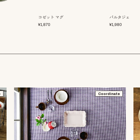
コゼット マグ
パルタジェ
¥
1,870
¥
1,980
e
Coordinate