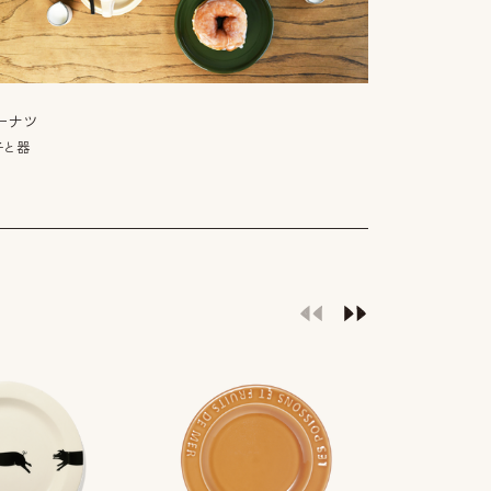
ーナツ
子と器