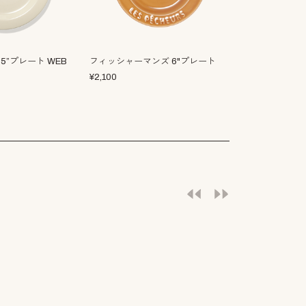
ー7.5”プレート WEB
フィッシャーマンズ 6"プレート
R.B.B.C. 7.
¥
2,100
¥
1,800