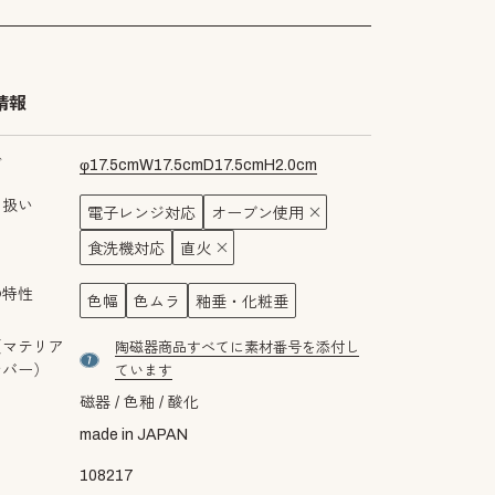
情報
ズ
φ
17.5
cm
W
17.5
cm
D
17.5
cm
H
2.0
cm
り扱い
電子レンジ対応
オーブン使用
食洗機対応
直火
の特性
色幅
色ムラ
釉垂・化粧垂
（マテリア
陶磁器商品すべてに素材番号を添付し
material number7
ンバー）
ています
磁器
色釉
酸化
made in JAPAN
108217