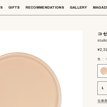
TS
GIFTS
RECOMMENDATIONS
GALLERY
MAGAZ
コゼ
studio
¥
2,3
色
在庫