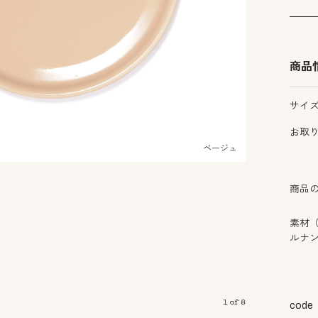
商品
サイ
お取
ベージュ
商品
素材
ルナ
1
of
8
code