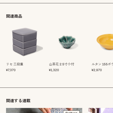
関連商品
リセ 三段重
山茶花 2.5寸小付
ルタン 155ボ
¥
7,370
¥
1,320
¥
2,970
関連する連載