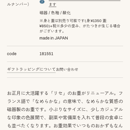
material number7
ルナンバー）
ます
磁器
色釉
酸化
※身と蓋は別売り可能です(身:¥1350 蓋:
¥850)+税※多少の歪み、がたつきが生じる場合
がございます。
made in JAPAN
code
181551
ギフトラッピングについて
お問い合わせ
お正月に大活躍する「リセ」のお重がリニューアル。フ
ランス語で「なめらかな」の意味で、なめらかな質感の
磁器製のお重です。小ぶりなサイズに、少しカジュアル
な印象の色展開で、副菜や常備菜を入れて普段の食卓に
も並べたくなります。お重効果でいつものおかずもなん