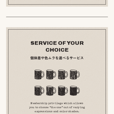
SERVICE OF YOUR
CHOICE
個体差や色ムラを選べるサービス
Membership privilege which allows
you to choose “the one” out of varying
expressions and color shades.