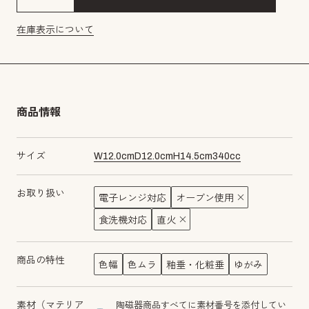
在庫表示について
商品情報
サイズ
W
12.0
cm
D
12.0
cm
H
14.5
cm
340
cc
お取り扱い
電子レンジ対応
オーブン使用
食洗機対応
直火
商品の特性
色幅
色ムラ
釉垂・化粧垂
ゆがみ
素材（マテリア
陶磁器商品すべてに素材番号を添付してい