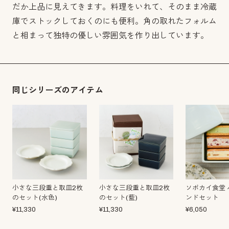
だか上品に見えてきます。料理をいれて、そのまま冷蔵
庫でストックしておくのにも便利。角の取れたフォルム
と相まって独特の優しい雰囲気を作り出しています。
同じシリーズのアイテム
小さな三段重と取皿2枚
小さな三段重と取皿2枚
ソボカイ食堂 
のセット(水色)
のセット(藍)
ンドセット
¥
11,330
¥
11,330
¥
6,050