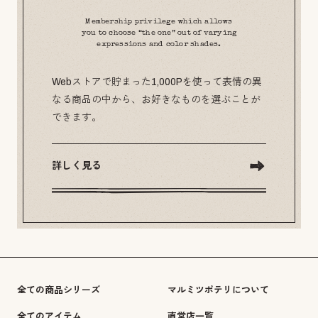
Membership privilege which allows
you to choose “the one” out of varying
expressions and color shades.
Webストアで貯まった1,000Pを使って表情の異
なる商品の中から、お好きなものを選ぶことが
できます。
詳しく見る
全ての商品シリーズ
マルミツポテリについて
全てのアイテム
直営店一覧