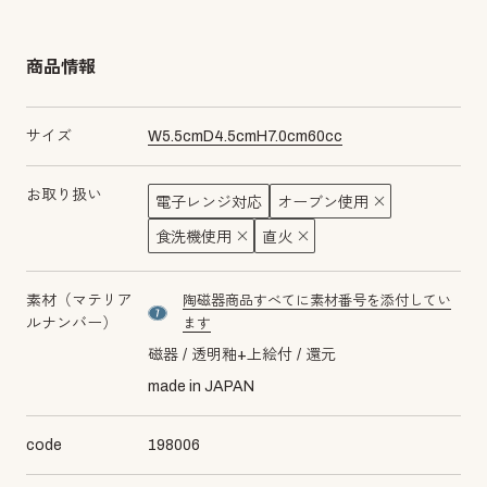
商品情報
サイズ
W
5.5
cm
D
4.5
cm
H
7.0
cm
60
cc
お取り扱い
電子レンジ対応
オーブン使用
食洗機使用
直火
素材（マテリア
陶磁器商品すべてに素材番号を添付してい
material number7
ルナンバー）
ます
磁器
透明釉+上絵付
還元
made in JAPAN
code
198006