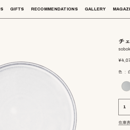
TS
GIFTS
RECOMMENDATIONS
GALLERY
MAGAZ
チェ
sobok
¥
4,0
色
在庫