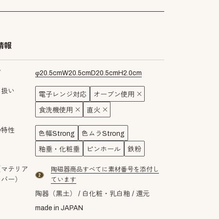
情報
ズ
φ
20.5
cm
W
20.5
cm
D
20.5
cm
H
2.0
cm
り扱い
電子レンジ対応
オーブン使用
食洗機使用
直火
の特性
色幅Strong
色ムラStrong
釉垂・化粧垂
ピンホール
鉄粉
（マテリア
陶磁器商品すべてに素材番号を添付し
material number2
ンバー）
ています
陶器（黒土）
白化粧・乳白釉
還元
made in JAPAN