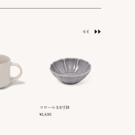
コロール 3.5寸鉢
ブロッサム 6
¥
1,430
¥
3,410