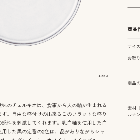
商品
サイ
お取
1
of
3
商品
意味のチェルキオは、食事から人の輪が生まれる
素材
ます。自由な盛付けの出来るこのフラットな盛り
ルナ
の感性を刺激してくれます。乳白釉を使用した白
使用した黒の定番の2色は、品がありながらシャ