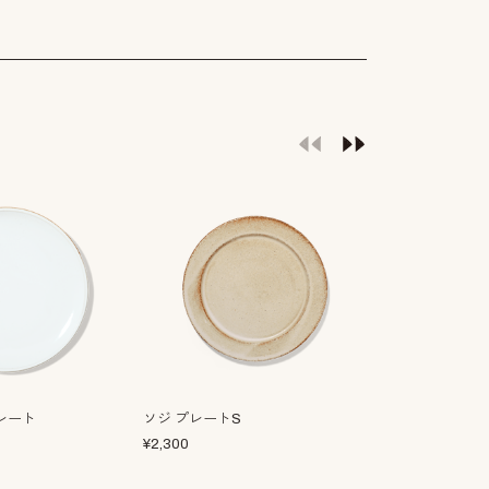
プレート
ソジ プレートS
アルジーラ 10
¥
2,300
¥
5,100