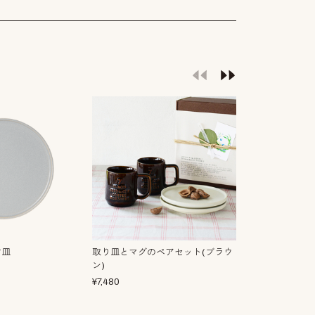
寸皿
取り皿とマグのペアセット(ブラウ
取り皿とマグの
ン)
ー)
¥
7,480
¥
7,480