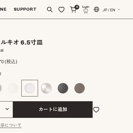
0
INE
SUPPORT
JP / EN
ルキオ 6.5寸皿
ai
70
(税込)
白
カートに追加
表示について