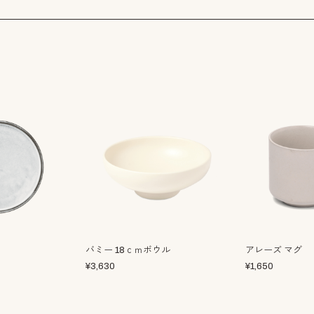
バミー 18ｃｍボウル
アレーズ マグ
¥
3,630
¥
1,650