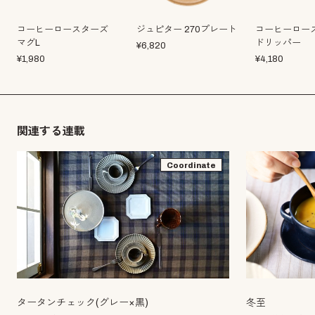
コーヒーロースターズ
ジュピター 270プレート
コーヒーロー
マグL
ドリッパー
¥
6,820
¥
1,980
¥
4,180
関連する連載
Coordinate
冬至
タータンチェック(グレー×黒)