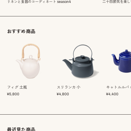
二十四節気を楽し
リネンと食器のコーディネート season4
おすすめ商品
フィグ 土瓶
スリランカ 小
キャトルルパ 
¥
5,800
¥
4,800
¥
4,400
最近見た商品