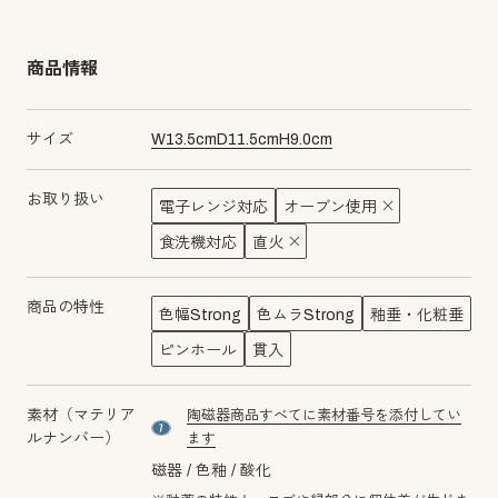
商品情報
サイズ
W
13.5
cm
D
11.5
cm
H
9.0
cm
お取り扱い
電子レンジ対応
オーブン使用
食洗機対応
直火
商品の特性
色幅Strong
色ムラStrong
釉垂・化粧垂
ピンホール
貫入
素材（マテリア
陶磁器商品すべてに素材番号を添付してい
material number7
ルナンバー）
ます
磁器
色釉
酸化