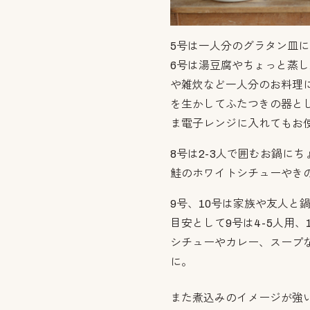
5号は一人分のグラタン皿に
6号は湯豆腐やちょっと蒸
や雑炊など一人分のお料理
を生かしてふたつきの器と
ま電子レンジに入れてもお
8号は2-3人で囲むお鍋に
鮭のホワイトシチューやき
9号、10号は家族や友人と
目安として9号は4-5人用、
シチューやカレー、スープ
に。
また煮込みのイメージが強