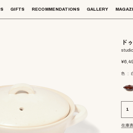
TS
GIFTS
RECOMMENDATIONS
GALLERY
MAGAZ
ドゥ
studio
¥
6,4
色
在庫