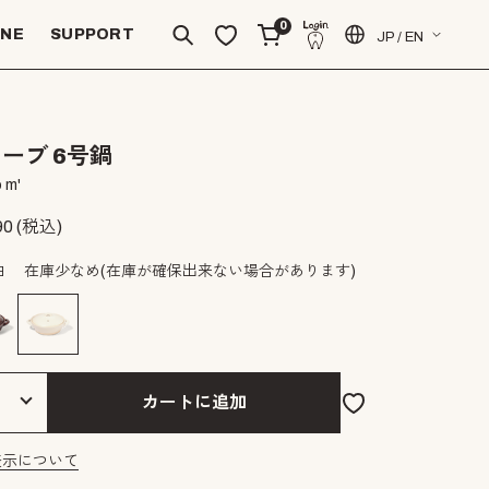
0
INE
SUPPORT
JP / EN
ーブ 6号鍋
 m'
90
(税込)
白
在庫少なめ
(在庫が確保出来ない場合があります)
カートに追加
表示について