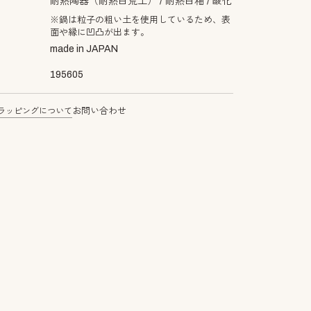
耐熱陶器（耐熱白荒土）
耐熱白釉
酸化
※鍋は粒子の粗い土を使用しているため、表
面や縁に凹凸が出ます。
made in JAPAN
195605
ラッピングについて
お問い合わせ