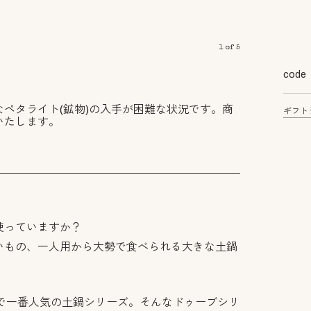
1
of
5
code
ペタライト(鉱物)の入手が困難な状況です。商
ギフト
いたします。
使っていますか？
いもの、一人用から大勢で食べられる大きな土鍋
。
ムで一番人気の土鍋シリーズ。そんなドゥーブシリ