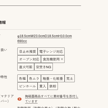
情報
ズ
φ
18.5
cm
W
23.0
cm
D
18.5
cm
H
10.0
cm
690
cc
り扱い
目止め推奨
電子レンジ対応
オーブン対応
食洗機使用
直火可能
空焚きNG
の特性
色幅
色ムラ
釉垂・化粧垂
荒土
ピンホール
貫入
鉄粉
（マテリア
陶磁器商品すべてに素材番号を添付し
material number9
ンバー）
ています