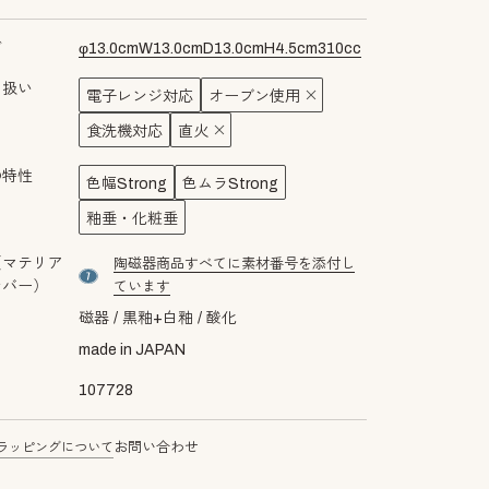
ズ
φ
13.0
cm
W
13.0
cm
D
13.0
cm
H
4.5
cm
310
cc
り扱い
電子レンジ対応
オーブン使用
食洗機対応
直火
の特性
色幅Strong
色ムラStrong
釉垂・化粧垂
（マテリア
陶磁器商品すべてに素材番号を添付し
material number7
ンバー）
ています
磁器
黒釉+白釉
酸化
made in JAPAN
107728
ラッピングについて
お問い合わせ