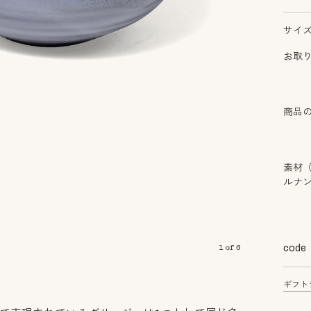
サイ
お取
商品
素材
ルナ
code
1
of
6
ギフト