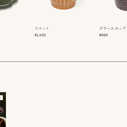
ココット
グラース カップ
¥
1,430
¥
990
e