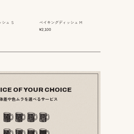
シュ Ｓ
ベイキングディッシュ Ｍ
ベイキングディ
¥
2,100
¥
3,600
ICE OF YOUR CHOICE
体差や色ムラを選べるサービス