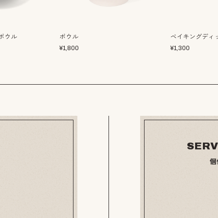
0ボウル
ボウル
ベイキングディッ
¥
1,800
¥
1,300
SERV
個