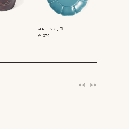
コロール 7寸皿
かしわで 7寸
¥
4,070
¥
3,850