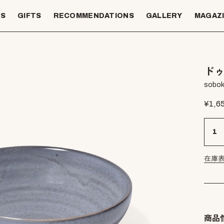
TS
GIFTS
RECOMMENDATIONS
GALLERY
MAGAZ
ドゥ
sobok
¥
1,6
在庫
商品