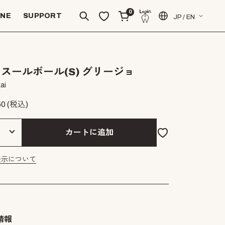
0
INE
SUPPORT
JP / EN
スールボール(S) グリージョ
ai
50
(税込)
カートに追加
表示について
情報