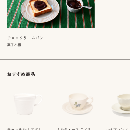
チョコクリームパン
菓子と器
おすすめ商品
キャトルルパ マグ L
ミルティーユ Ｃ／Ｓ
ラペブラン カ