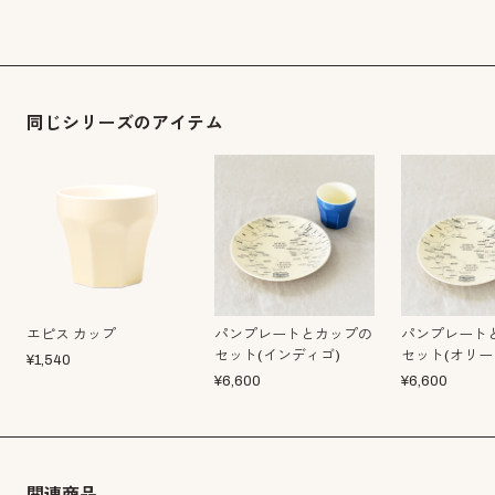
同じシリーズのアイテム
エピス カップ
パンプレートとカップの
パンプレート
セット(インディゴ)
セット(オリー
¥
1,540
¥
6,600
¥
6,600
関連商品