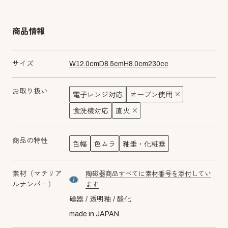
商品情報
サイズ
W
12.0
cm
D
8.5
cm
H
8.0
cm
230
cc
お取り扱い
電子レンジ対応
オーブン使用
食洗機対応
直火
商品の特性
色幅
色ムラ
釉垂・化粧垂
素材（マテリア
陶磁器商品すべてに素材番号を添付してい
material number7
ルナンバー）
ます
磁器
透明釉
酸化
made in JAPAN