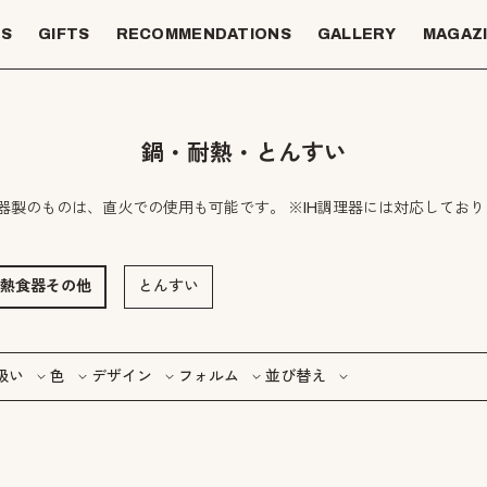
TS
GIFTS
RECOMMENDATIONS
GALLERY
MAGAZ
鍋・耐熱・とんすい
器製のものは、直火での使用も可能です。 ※IH調理器には対応しており
熱食器その他
とんすい
扱い
色
デザイン
フォルム
並び替え