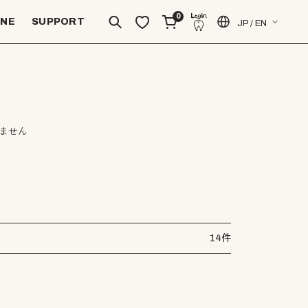
0
INE
SUPPORT
JP / EN
ません
14件