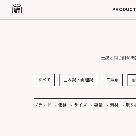
PRODUC
土鍋と同じ耐熱陶
すべて
囲み鍋・調理鍋
ご飯鍋
耐
ブランド
価格
サイズ
容量
素材
取り