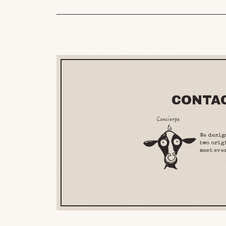
CONTA
We desig
two orig
meet eve