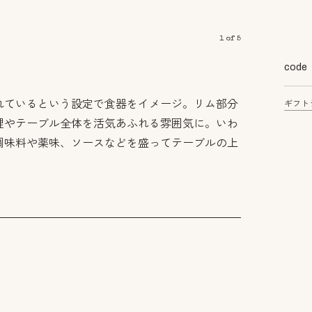
1
of
5
code
れているという設定で食器をイメージ。リム部分
ギフト
理やテーブル全体を活気あふれる雰囲気に。いわ
調味料や薬味、ソースなどを盛ってテーブルの上