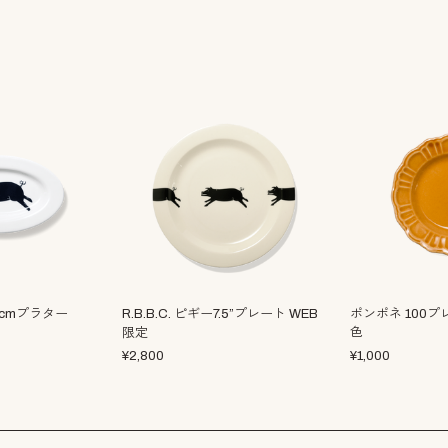
16cmプラター
R.B.B.C. ピギー7.5”プレート WEB
ポンポネ 100プ
限定
色
¥
2,800
¥
1,000