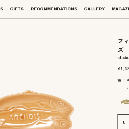
TS
GIFTS
RECOMMENDATIONS
GALLERY
MAGAZ
フ
ズ
studio
¥
1,4
色