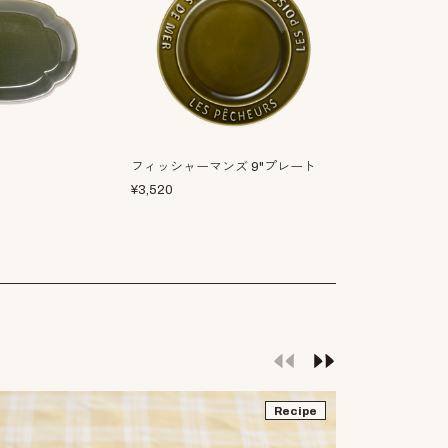
フィッシャーマンズ 9"プレート
フォセット ラ
¥
3,520
¥
4,950
Recipe