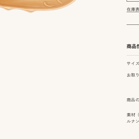
在庫
商品
サイ
お取
商品
素材
ルナ