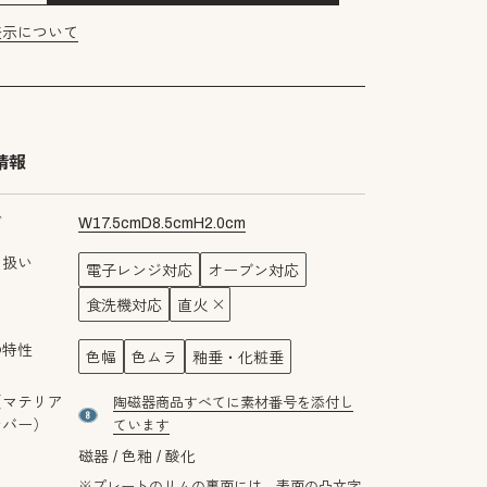
表示について
情報
ズ
W
17.5
cm
D
8.5
cm
H
2.0
cm
り扱い
電子レンジ対応
オーブン対応
食洗機対応
直火
の特性
色幅
色ムラ
釉垂・化粧垂
（マテリア
陶磁器商品すべてに素材番号を添付し
material number8
ンバー）
ています
磁器
色釉
酸化