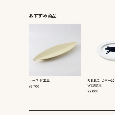
おすすめ商品
リーフ 付出皿
R.B.B.C. ピギー
WEB限定
¥
2,700
¥
2,000