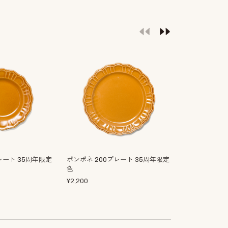
レート 35周年限定
ポンポネ 200プレート 35周年限定
ロジエ 200プ
色
¥
4,100
¥
2,200