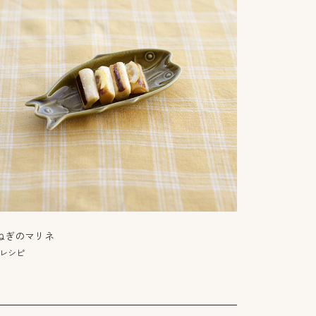
ねぎのマリネ
タコとラディ
分レシピ
9分レシピ