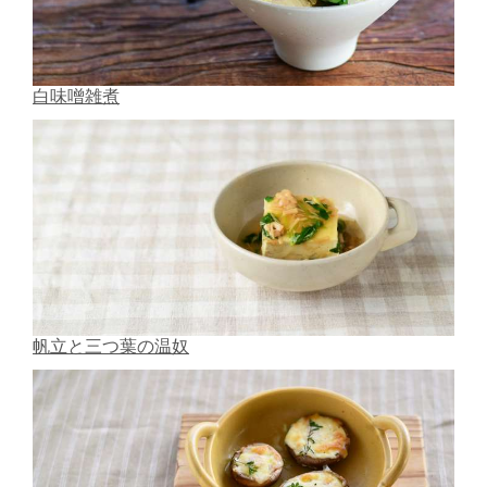
白味噌雑煮
帆立と三つ葉の温奴