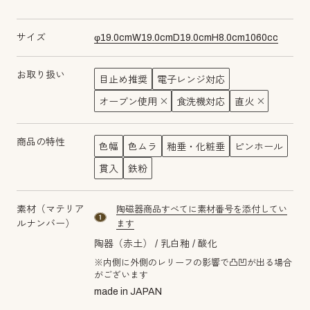
サイズ
φ
19.0
cm
W
19.0
cm
D
19.0
cm
H
8.0
cm
1060
cc
お取り扱い
目止め推奨
電子レンジ対応
オーブン使用
食洗機対応
直火
商品の特性
色幅
色ムラ
釉垂・化粧垂
ピンホール
貫入
鉄粉
素材（マテリア
陶磁器商品すべてに素材番号を添付してい
material number1
ルナンバー）
ます
陶器（赤土）
乳白釉
酸化
※内側に外側のレリーフの影響で凸凹が出る場合
がございます
made in JAPAN