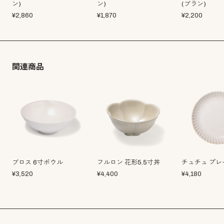
ン)
ン)
(ブラン)
¥
2,860
¥
1,870
¥
2,200
関連商品
ブロス 6寸ボウル
フルロン 花形5.5寸丼
チュチュ プレ
¥
3,520
¥
4,400
¥
4,180