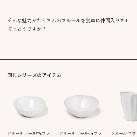
そんな魅力がたくさんのフルールを食卓に仲間入りさせ
てはどうですか？
同じシリーズのアイテム
フルール ボール中(ブラ
フルール ボール小(ブラ
フルール ゴブ