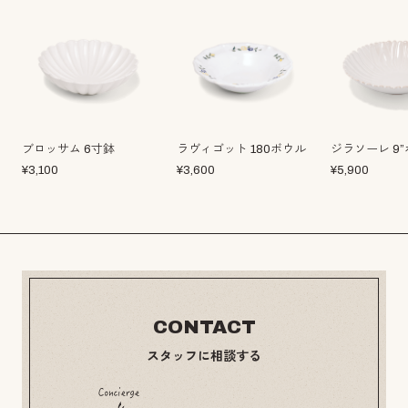
ブロッサム 6寸鉢
ラヴィゴット 180ボウル
ジラソーレ 9
¥
3,100
¥
3,600
¥
5,900
CONTACT
スタッフに相談する