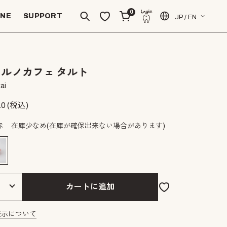
0
INE
SUPPORT
JP / EN
ルノカフェ タルト
ai
10
(税込)
赤
在庫少なめ
(在庫が確保出来ない場合があります)
カートに追加
表示について