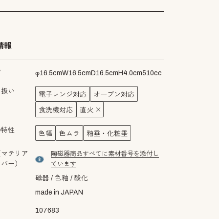
情報
ズ
φ
16.5
cm
W
16.5
cm
D
16.5
cm
H
4.0
cm
510
cc
り扱い
電子レンジ対応
オーブン対応
食洗機対応
直火
の特性
色幅
色ムラ
釉垂・化粧垂
（マテリア
陶磁器商品すべてに素材番号を添付し
material number8
ンバー）
ています
磁器
色釉
酸化
made in JAPAN
107683