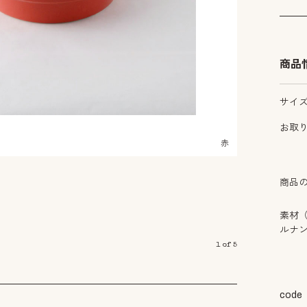
商品
サイ
お取
赤
商品
素材
ルナ
1
of
5
code