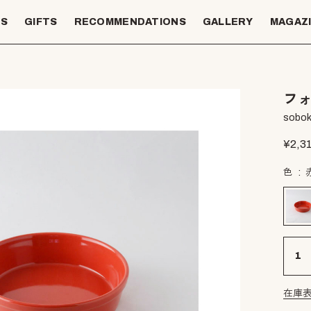
TS
GIFTS
RECOMMENDATIONS
GALLERY
MAGAZ
フォ
sobok
¥
2,3
色
在庫