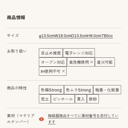
商品情報
サイズ
φ
13.5
cm
W
18.0
cm
D
13.5
cm
H
9.0
cm
780
cc
お取り扱い
目止め推奨
電子レンジ対応
オーブン対応
食洗機使用
直火可能
IH使用不可
商品の特性
色幅Strong
色ムラStrong
釉垂・化粧垂
荒土
ピンホール
貫入
鉄粉
素材（マテリア
陶磁器商品すべてに素材番号を添付してい
material number9
ルナンバー）
ます