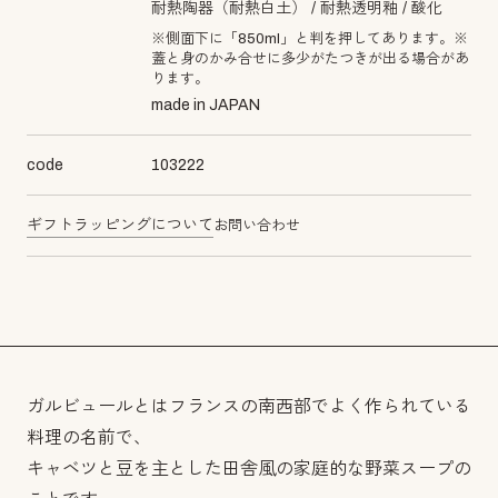
耐熱陶器（耐熱白土）
耐熱透明釉
酸化
※側面下に「850ml」と判を押してあります。※
蓋と身のかみ合せに多少がたつきが出る場合があ
ります。
made in JAPAN
code
103222
ギフトラッピングについて
お問い合わせ
ガルビュールとはフランスの南西部でよく作られている
料理の名前で、
キャベツと豆を主とした田舎風の家庭的な野菜スープの