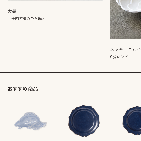
大暑
二十四節気の色と器と
ズッキーニと
9分レシピ
おすすめ商品