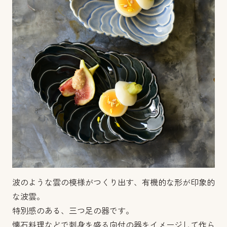
波のような雲の模様がつくり出す、有機的な形が印象的
な波雲。
特別感のある、三つ足の器です。
懐石料理などで刺身を盛る向付の器をイメージして作ら