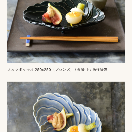
スカラボッキオ 280x280（ブロンズ）
/
栗箸 中
/
角柱箸置