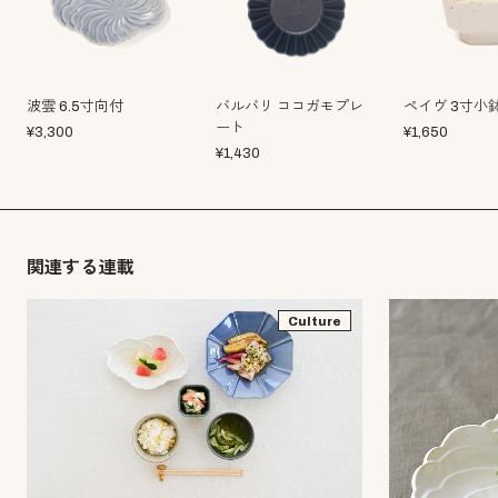
波雲 6.5寸向付
バルバリ ココガモプレ
ペイヴ 3寸小
ート
¥
3,300
¥
1,650
¥
1,430
関連する連載
Culture