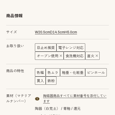
商品情報
サイズ
W
20.5
cm
D
14.5
cm
H
5.0
cm
お取り扱い
目止め推奨
電子レンジ対応
オーブン使用
食洗機対応
直火
商品の特性
色幅
色ムラ
釉垂・化粧垂
ピンホール
貫入
鉄粉
素材（マテリア
陶磁器商品すべてに素材番号を添付してい
material number1
ルナンバー）
ます
陶器（白荒土）
青釉
還元