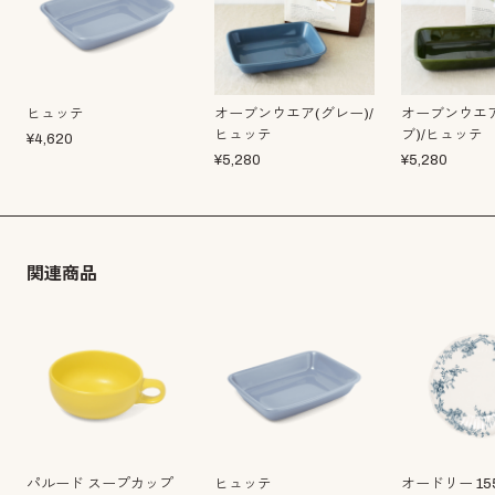
ヒュッテ
オーブンウエア(グレー)/
オーブンウエ
ヒュッテ
ブ)/ヒュッテ
¥
4,620
¥
5,280
¥
5,280
関連商品
パルード スープカップ
ヒュッテ
オードリー 1