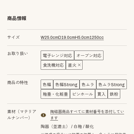
商品情報
サイズ
W
25.0
cm
D
19.0
cm
H
5.0
cm
1250
cc
お取り扱い
電子レンジ対応
オーブン対応
食洗機対応
直火
商品の特性
色幅
色幅Strong
色ムラ
色ムラStrong
釉垂・化粧垂
ピンホール
貫入
鉄粉
素材（マテリア
陶磁器商品すべてに素材番号を添付してい
material number3
ルナンバー）
ます
陶器（並漉土）
白釉
酸化