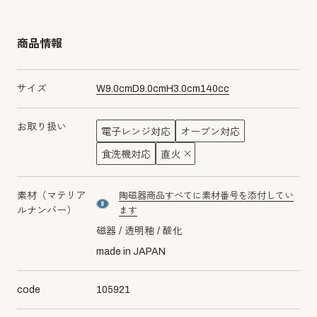
商品情報
サイズ
W
9.0
cm
D
9.0
cm
H
3.0
cm
140
cc
お取り扱い
電子レンジ対応
オーブン対応
食洗機対応
直火
素材（マテリア
陶磁器商品すべてに素材番号を添付してい
material number8
ルナンバー）
ます
磁器
透明釉
酸化
made in JAPAN
code
105921