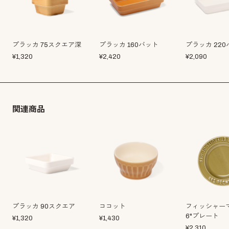
プラッカ 75スクエア深
プラッカ 160バット
プラッカ 22
¥
1,320
¥
2,420
¥
2,090
関連商品
プラッカ 90スクエア
ココット
フィッシャー
6"プレート
¥
1,320
¥
1,430
¥
2,310