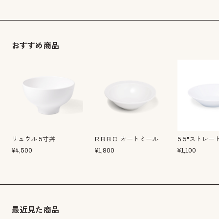
おすすめ商品
リュウル 5寸丼
R.B.B.C. オートミール
5.5"ストレ
¥
4,500
¥
1,800
¥
1,100
最近見た商品