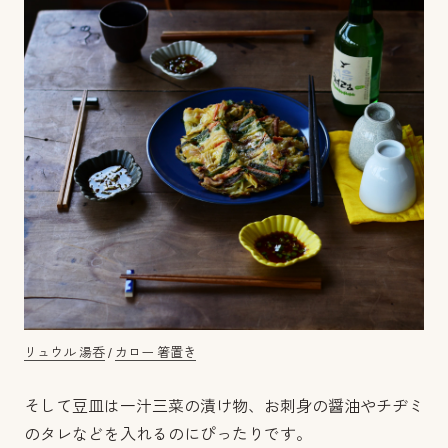
リュウル 湯呑
/
カロー 箸置き
そして豆皿は一汁三菜の漬け物、お刺身の醤油やチヂミ
のタレなどを入れるのにぴったりです。