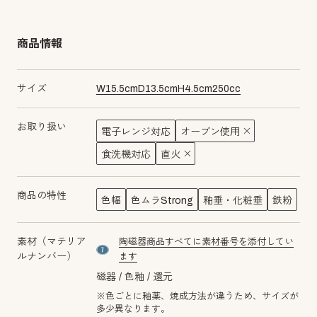
商品情報
サイズ
W
15.5
cm
D
13.5
cm
H
4.5
cm
250
cc
お取り扱い
電子レンジ対応
オーブン使用
食洗機対応
直火
商品の特性
色幅
色ムラStrong
釉垂・化粧垂
鉄粉
素材（マテリア
陶磁器商品すべてに素材番号を添付してい
material number7
ルナンバー）
ます
磁器
色釉
還元
※色ごとに釉薬、焼成方法が違うため、サイズが
多少異なります。