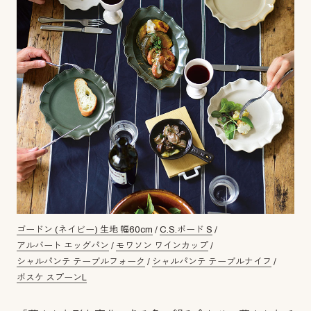
ゴードン (ネイビー) 生地 幅60cm
/
C.S.ボード S
/
アルバート エッグパン
/
モワソン ワインカップ
/
シャルパンテ テーブルフォーク
/
シャルパンテ テーブルナイフ
/
ボスケ スプーンL