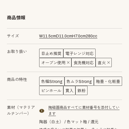
商品情報
サイズ
W
11.5
cm
D
11.0
cm
H
7.0
cm
280
cc
お取り扱い
目止め推奨
電子レンジ対応
オーブン使用
食洗機対応
直火
商品の特性
色幅Strong
色ムラStrong
釉垂・化粧垂
ピンホール
貫入
鉄粉
素材（マテリア
陶磁器商品すべてに素材番号を添付してい
material number1
ルナンバー）
ます
陶器（白土）
色マット釉
還元