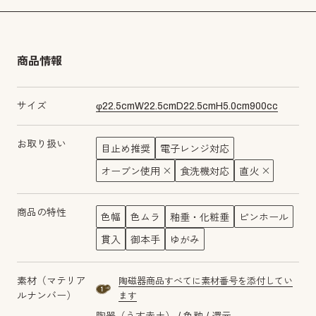
商品情報
サイズ
φ
22.5
cm
W
22.5
cm
D
22.5
cm
H
5.0
cm
900
cc
お取り扱い
目止め推奨
電子レンジ対応
オーブン使用
食洗機対応
直火
商品の特性
色幅
色ムラ
釉垂・化粧垂
ピンホール
貫入
御本手
ゆがみ
素材（マテリア
陶磁器商品すべてに素材番号を添付してい
material number1a
ルナンバー）
ます