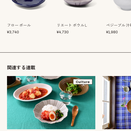
フロー ボール
リエート ボウルＬ
ペジーブル 汁
¥
3,740
¥
4,730
¥
1,980
関連する連載
Culture