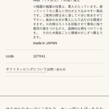
陶器（うす赤土）
色釉
還元
※陶器の釉薬の性質上、貫入が入っています。使
っていくうちに貫入に汚れが入り込みやすい商品
です。ご使用の際は水に浸して十分に吸水させて
下さい。食品の水分が貫入に入り込むのを軽減さ
せます。※内側はろくろを回転させて素地に指で
筋状の痕をつけながら、装飾的な柄をつけていま
す。 そのため商品ごとに模様が少しずつ異なり
ます。
made in JAPAN
code
107041
ギフトラッピングについて
お問い合わせ