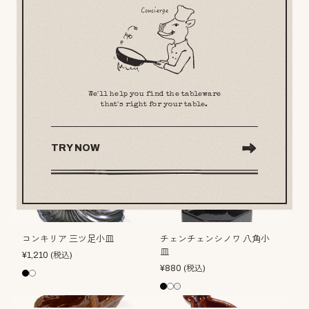
We'll help you find the tableware
that's right for your table.
TRY NOW
コンキリア 三ツ足小皿
チェンチェンシノワ 八角小
皿
¥
1,210
(税込)
¥
880
(税込)