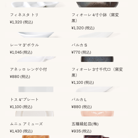
フィネスタ トリ
フィオーレ 4寸小鉢（窯変
黒）
¥
1,320
(税込)
¥
1,320
(税込)
レーマ 3”ボウル
バルカ S
¥
1,045
(税込)
¥
770
(税込)
アネッロ レンゲ小付
フィオーレ 3寸千代口（窯変
黒）
¥
880
(税込)
¥
1,100
(税込)
トス 4”プレート
バルカ L
¥
1,100
(税込)
¥
880
(税込)
ムニュ アミューズ
五種縁起皿(梅)
¥
1,430
(税込)
¥
935
(税込)