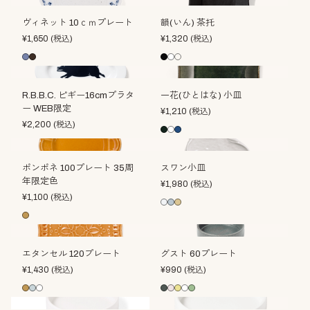
ヴィネット 10ｃｍプレート
韻(いん) 茶托
¥
1,650
(税込)
¥
1,320
(税込)
R.B.B.C. ピギー16cmプラタ
一花(ひとはな) 小皿
ー WEB限定
¥
1,210
(税込)
¥
2,200
(税込)
ポンポネ 100プレート 35周
スワン小皿
年限定色
¥
1,980
(税込)
¥
1,100
(税込)
エタンセル 120プレート
グスト 60プレート
¥
1,430
(税込)
¥
990
(税込)