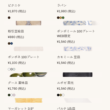
ピクニケ
ラパン
¥
1,870
(税込)
¥
1,980
(税込)
粉引豆絵皿
ポンポミール 100プレート
WEB限定
¥
880
(税込)
¥
1,540
(税込)
ポンポネ 100プレート
カモミール 豆皿
¥
1,100
(税込)
¥
1,540
(税込)
グース 薬味皿
ルポゼ 茶托
¥
1,760
(税込)
¥
1,540
(税込)
マーガレット 3.5"
パルテ 1品皿