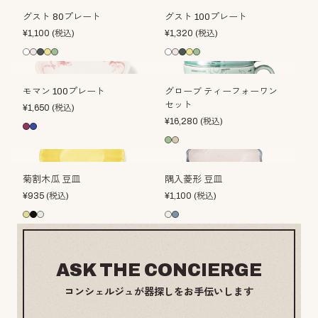
グスト 80プレート
グスト 100プレート
¥
1,100
(税込)
¥
1,320
(税込)
モマン 100プレート
グローブ ティーフォーワン
セット
¥
1,650
(税込)
¥
16,280
(税込)
菊割木瓜 豆皿
隅入菱形 豆皿
¥
935
(税込)
¥
1,100
(税込)
ASK THE CONCIERGE
コンシェルジュが器探しをお手伝いします