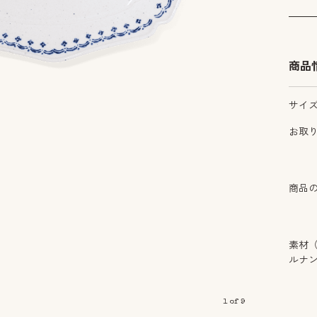
商品
サイ
お取
商品
素材
ルナ
1
of
9