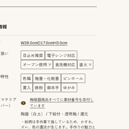
情報
ズ
W
26.0
cm
D
17.0
cm
H
3.0
cm
り扱い
目止め推奨
電子レンジ対応
オーブン使用
食洗機対応
直火
の特性
色幅
釉垂・化粧垂
ピンホール
貫入
鉄粉
御本手
ゆがみ
（マテリア
陶磁器商品すべてに素材番号を添付し
material number1
ンバー）
ています
陶器（白土）
下絵付・透明釉
還元
・絵柄は手作業で施しているため、かすれ、
ズレ、色の濃淡が生じます。手作りの魅力と