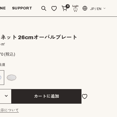
0
INE
SUPPORT
JP / EN
ネット 26cmオーバルプレート
 m'
70
(税込)
呉須
カートに追加
表示について