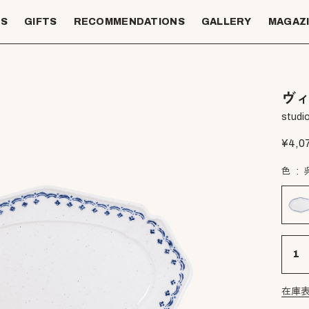
TS
GIFTS
RECOMMENDATIONS
GALLERY
MAGAZ
ヴィ
studio
¥
4,0
色
在庫