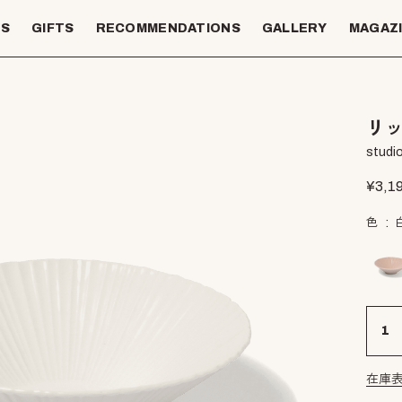
TS
GIFTS
RECOMMENDATIONS
GALLERY
MAGAZ
リッ
studio
¥
3,1
色
在庫