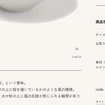
商品
サイ
お取
白
1
of
10
素材
ルナ
紋」という意味。
砂の上に絵を描いているかのような風の模様。
code
、水や砂の上に風の足跡が感じられる瞬間があり
ギフト