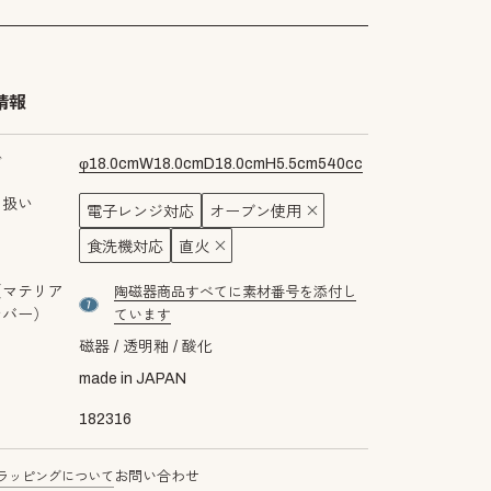
情報
ズ
φ
18.0
cm
W
18.0
cm
D
18.0
cm
H
5.5
cm
540
cc
り扱い
電子レンジ対応
オーブン使用
食洗機対応
直火
（マテリア
陶磁器商品すべてに素材番号を添付し
material number7
ンバー）
ています
磁器
透明釉
酸化
made in JAPAN
182316
ラッピングについて
お問い合わせ