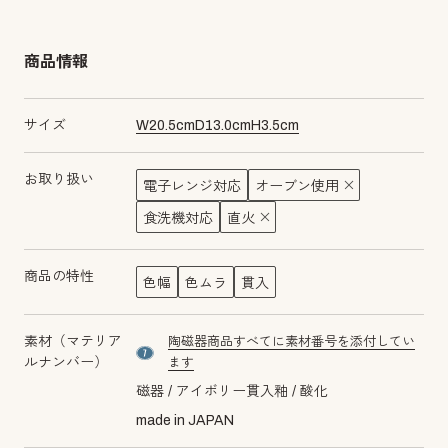
商品情報
サイズ
W
20.5
cm
D
13.0
cm
H
3.5
cm
お取り扱い
電子レンジ対応
オーブン使用
食洗機対応
直火
商品の特性
色幅
色ムラ
貫入
素材（マテリア
陶磁器商品すべてに素材番号を添付してい
material number7
ルナンバー）
ます
磁器
アイボリー貫入釉
酸化
made in JAPAN