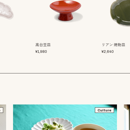
高台豆皿
リアン 焼物皿
¥
1,980
¥
2,640
e
Culture