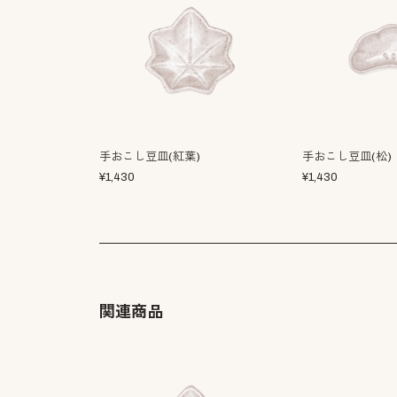
手おこし豆皿(紅葉)
手おこし豆皿(松)
¥
1,430
¥
1,430
関連商品