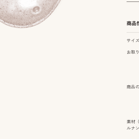
商品
サイ
お取
商品
素材
ルナ