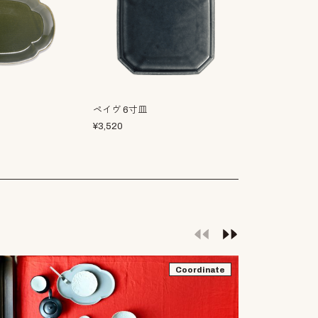
ペイヴ 6寸皿
隅切二段重
¥
3,520
¥
11,550
Coordinate