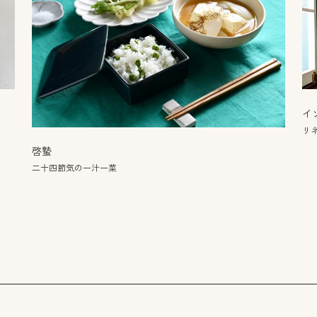
イ
リネ
啓蟄
二十四節気の一汁一菜