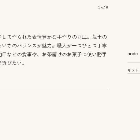
1
of
8
ジして作られた表情豊かな手作りの豆皿。荒土の
わいさのバランスが魅力。職人が一つひとつ丁寧
code
油皿などの食事や、お茶請けのお菓子に使い勝手
で選びたい。
ギフト