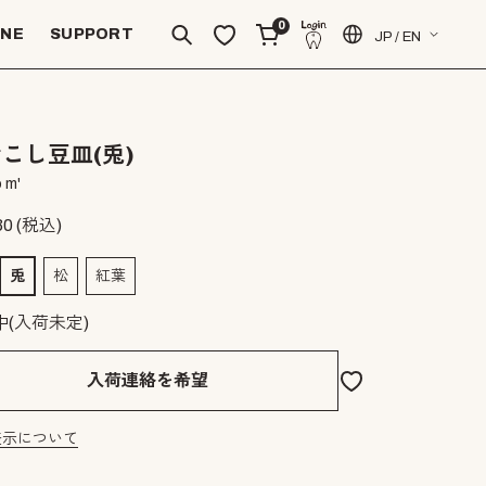
0
INE
SUPPORT
JP / EN
こし豆皿(兎)
 m'
30
(税込)
兎
松
紅葉
中(入荷未定)
入荷連絡を希望
表示について