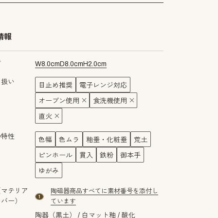
情報
ズ
W
8.0
cm
D
8.0
cm
H
2.0
cm
り扱い
目止め推奨
電子レンジ対応
オーブン使用
食洗機使用
直火
の特性
色幅
色ムラ
釉垂・化粧垂
荒土
ピンホール
貫入
鉄粉
御本手
ゆがみ
（マテリア
陶磁器商品すべてに素材番号を添付し
material number1
ンバー）
ています
陶器（黒土）
白マット釉
酸化