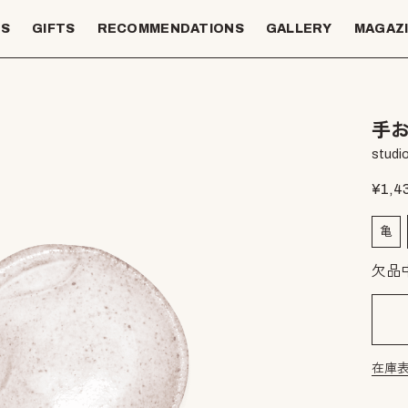
TS
GIFTS
RECOMMENDATIONS
GALLERY
MAGAZ
手お
studio
¥
1,4
亀
欠品
在庫