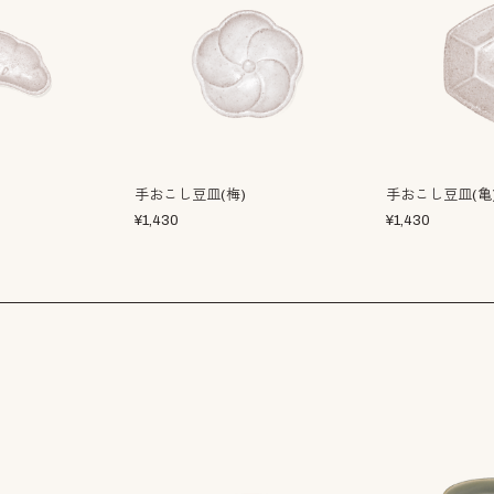
手おこし豆皿(梅)
手おこし豆皿(亀
¥
1,430
¥
1,430