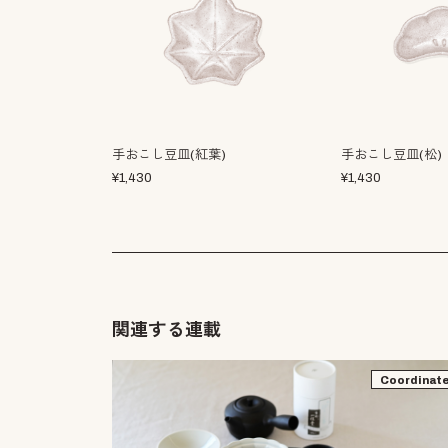
手おこし豆皿(紅葉)
手おこし豆皿(松)
¥
1,430
¥
1,430
関連する連載
Coordinat