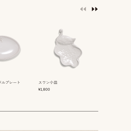
ーバルプレート
スワン小皿
マグノリア 銘
¥
1,800
¥
1,900