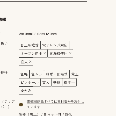
情報
ズ
W
8.0
cm
D
8.0
cm
H
2.0
cm
り扱い
目止め推奨
電子レンジ対応
オーブン使用
食洗機使用
直火
の特性
色幅
色ムラ
釉垂・化粧垂
荒土
ピンホール
貫入
鉄粉
御本手
ゆがみ
（マテリア
陶磁器商品すべてに素材番号を添付し
material number1
ンバー）
ています
陶器（黒土）
白マット釉
酸化