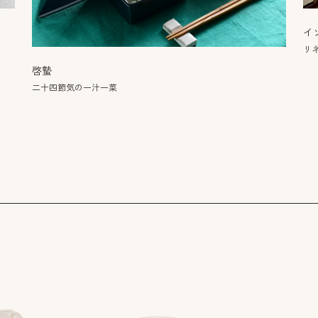
イ
リネ
啓蟄
二十四節気の一汁一菜