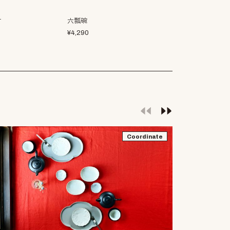
付
六瓢碗
ルタン 155ボ
¥
4,290
¥
2,970
Coordinate