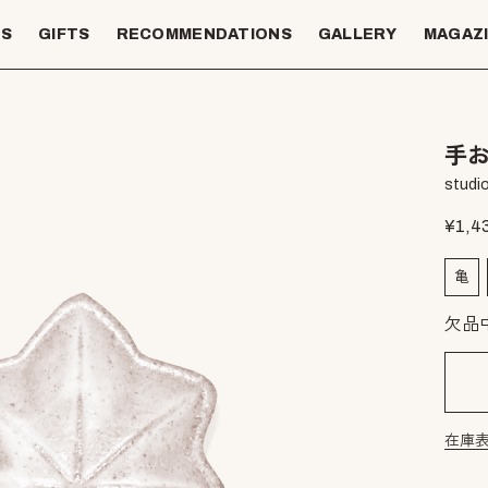
TS
GIFTS
RECOMMENDATIONS
GALLERY
MAGAZ
手お
studio
¥
1,4
亀
欠品
在庫