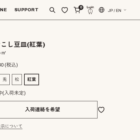
0
INE
SUPPORT
JP / EN
こし豆皿(紅葉)
 m'
30
(税込)
兎
松
紅葉
中(入荷未定)
入荷連絡を希望
表示について