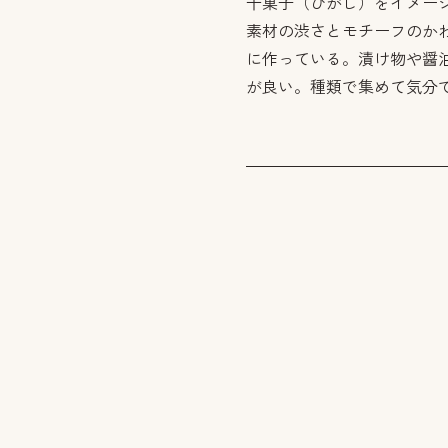
干菓子（ひがし）をイメー
素材の渋さとモチーフのか
に作っている。漬け物や醤
が良い。種類で集めて気分