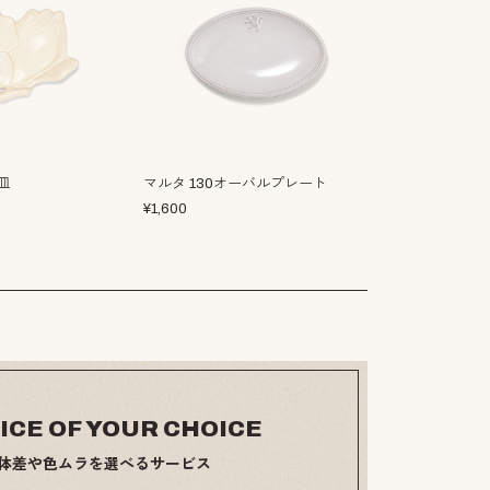
皿
マルタ 130オーバルプレート
スワン小皿
¥
1,600
¥
1,800
ICE OF YOUR CHOICE
体差や色ムラを選べるサービス