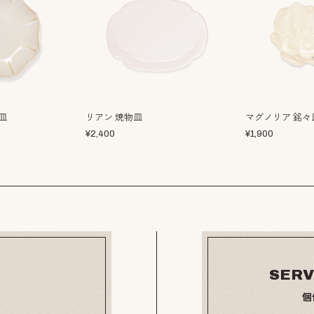
皿
リアン 焼物皿
マグノリア 銘々
¥
2,400
¥
1,900
SERV
個