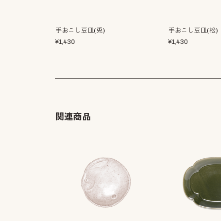
手おこし豆皿(兎)
手おこし豆皿(松)
¥
1,430
¥
1,430
関連商品