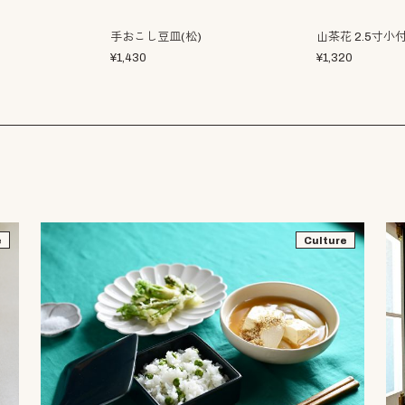
手おこし豆皿(松)
山茶花 2.5寸小
¥
1,430
¥
1,320
e
Culture