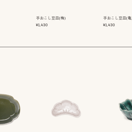
手おこし豆皿(梅)
手おこし豆皿(亀
¥
1,430
¥
1,430