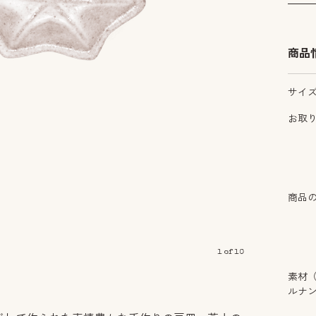
商品
サイ
お取
商品
1
of
10
素材
ルナ