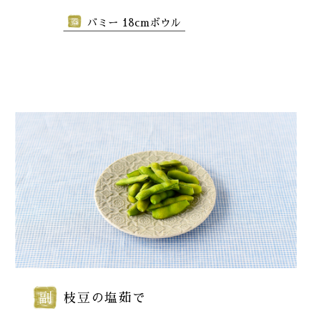
バミー 18cmボウル
枝豆の塩茹で