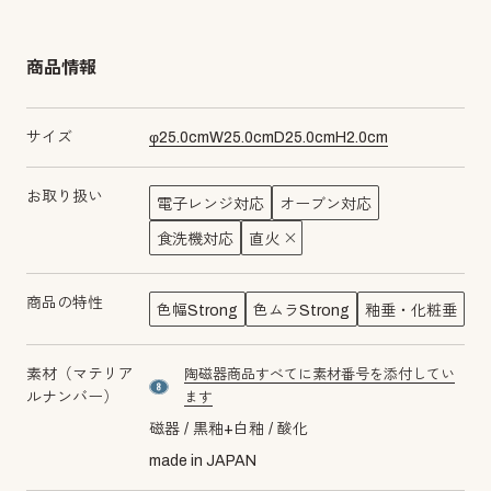
商品情報
サイズ
φ
25.0
cm
W
25.0
cm
D
25.0
cm
H
2.0
cm
お取り扱い
電子レンジ対応
オーブン対応
食洗機対応
直火
商品の特性
色幅Strong
色ムラStrong
釉垂・化粧垂
素材（マテリア
陶磁器商品すべてに素材番号を添付してい
material number8
ルナンバー）
ます
磁器
黒釉+白釉
酸化
made in JAPAN