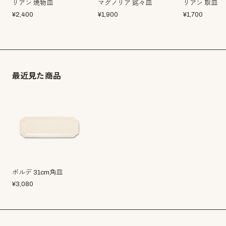
リアン 焼物皿
マグノリア 銘々皿
リアン 取皿
¥
2,400
¥
1,900
¥
1,700
最近見た商品
ボルデ 31cm角皿
¥
3,080