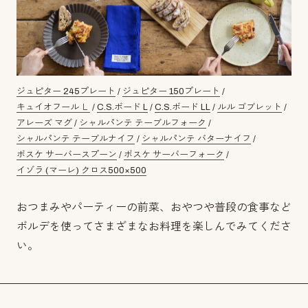
ジュピター 245プレート
/
ジュピター 150プレート
/
キュイオフール Ｌ
/
C.S.ボード L
/
C.S.ボード LL
/
ルル ゴブレット
/
アレーズ マグ
/
シャルパンテ テーブルフォーク
/
シャルパンテ テーブルナイフ
/
シャルパンテ バターナイフ
/
ボスケ サーバースプーン
/
ボスケ サーバーフォーク
/
イゾラ (マーレ) クロス500×500
おつまみやパーティーの前菜、おやつや普段の食事など
ボルデを使ってさまざまなお料理を楽しんでみてくださ
い。