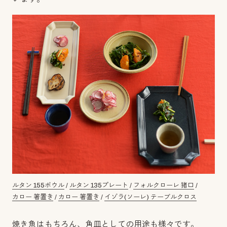
ルタン 155ボウル
/
ルタン 135プレート
/
フォルクローレ 猪口
/
カロー 箸置き
/
カロー 箸置き
/
イゾラ(ソーレ) テーブルクロス
焼き魚はもちろん、角皿としての用途も様々です。