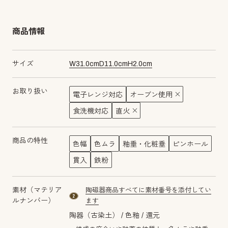
商品情報
サイズ
W
31.0
cm
D
11.0
cm
H
2.0
cm
お取り扱い
電子レンジ対応
オーブン使用
食洗機対応
直火
商品の特性
色幅
色ムラ
釉垂・化粧垂
ピンホール
貫入
鉄粉
素材（マテリア
陶磁器商品すべてに素材番号を添付してい
material number2
ルナンバー）
ます
陶器（古染土）
色釉
還元