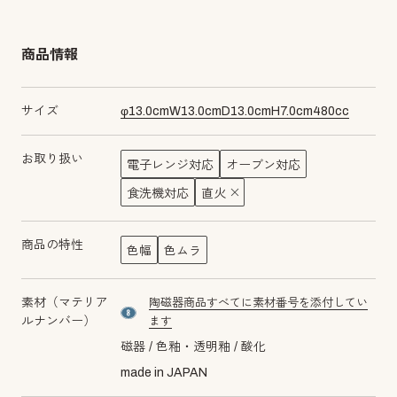
商品情報
サイズ
φ
13.0
cm
W
13.0
cm
D
13.0
cm
H
7.0
cm
480
cc
お取り扱い
電子レンジ対応
オーブン対応
食洗機対応
直火
商品の特性
色幅
色ムラ
素材（マテリア
陶磁器商品すべてに素材番号を添付してい
material number8
ルナンバー）
ます
磁器
色釉・透明釉
酸化
made in JAPAN