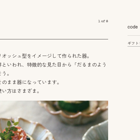
1
of
8
code
ギフト
リオッシュ型をイメージして作られた器。
祥といわれ、特徴的な見た目から「だるまのよう
そう。
そのまま器になっています。
使い方はさまざま。