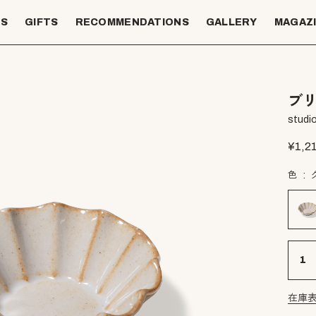
TS
GIFTS
RECOMMENDATIONS
GALLERY
MAGAZ
ブ
studio
¥
1,2
色
在庫