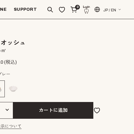
0
INE
SUPPORT
JP / EN
リオッシュ
 m'
10
(税込)
グレー
カートに追加
表示について