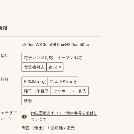
情報
ズ
φ
8.0
cm
W
8.0
cm
D
8.0
cm
H
3.0
cm
50
cc
り扱い
電子レンジ対応
オーブン対応
食洗機対応
直火
の特性
色幅Strong
色ムラStrong
釉垂・化粧垂
ピンホール
貫入
鉄粉
（マテリア
陶磁器商品すべてに素材番号を添付し
material number3
ンバー）
ています
陶器（赤土）
透明釉
還元