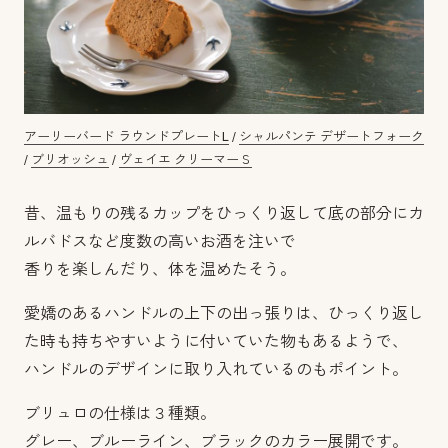
アーリーバード ラウンドプレートL
/
シャルパンテ デザートフォーク
/
ブリオッシュ
/
ヴェイエ クリーマーＳ
昔、温もりの残るカップをひっくり返して底の部分にカ
ルバドスなど度数の高いお酒を注いで
香りを楽しんだり、体を温めたそう。
愛嬌のあるハンドルの上下の出っ張りは、ひっくり返し
た時も持ちやすいように付いていた物もあるようで、
ハンドルのデザインに取り入れているのもポイント。
ブリュロの仕様は３種類。
グレー、ブルーライン、ブラックのカラー展開です。