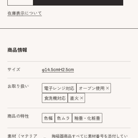
在庫表示について
商品情報
サイズ
φ
14.5
cm
H
2.5
cm
お取り扱い
電子レンジ対応
オーブン使用
食洗機対応
直火
商品の特性
色幅
色ムラ
釉垂・化粧垂
素材（マテリア
陶磁器商品すべてに素材番号を添付してい