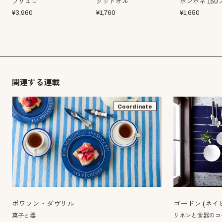
ブリュロ
グッドオル
ポンポネ 15
¥
3,960
¥
1,760
¥
1,650
関連する連載
Coordinate
ポワソン・ダヴリル
ゴードン (ネイ
菓子と器
リネンと食器のコー