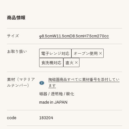
商品情報
サイズ
φ
8.5
cm
W
11.5
cm
D
8.5
cm
H
7.5
cm
270
cc
お取り扱い
電子レンジ対応
オーブン使用
食洗機対応
直火
素材（マテリア
陶磁器商品すべてに素材番号を添付してい
material number7
ルナンバー）
ます
磁器
透明釉
酸化
made in JAPAN
code
183204