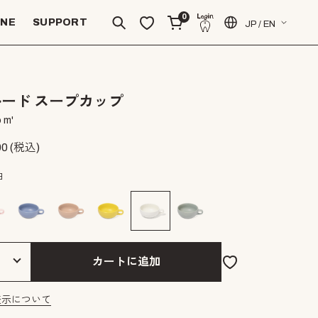
0
INE
SUPPORT
JP / EN
ード スープカップ
 m'
00
(税込)
白
カートに追加
表示について