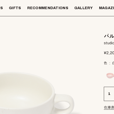
TS
GIFTS
RECOMMENDATIONS
GALLERY
MAGAZ
パル
studio
¥
2,2
色
在庫