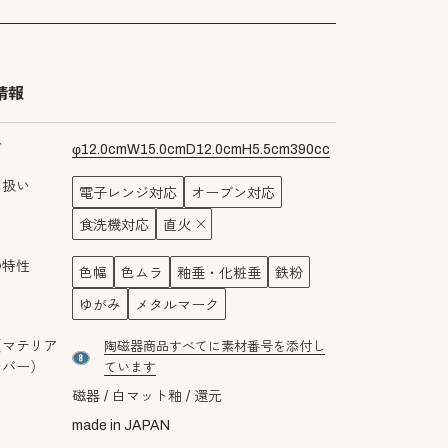
情報
ズ
φ
12.0
cm
W
15.0
cm
D
12.0
cm
H
5.5
cm
390
cc
り扱い
電子レンジ対応
オーブン対応
食洗機対応
直火
の特性
色幅
色ムラ
釉垂・化粧垂
鉄粉
ゆがみ
メタルマーク
（マテリア
陶磁器商品すべてに素材番号を添付し
material number8
ンバー）
ています
磁器
白マット釉
還元
made in JAPAN