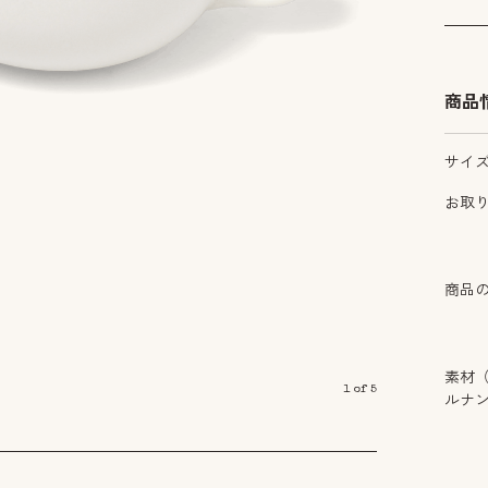
商品
サイ
お取
商品
素材
1
of
5
ルナ