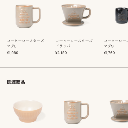
コーヒーロースターズ
コーヒーロースターズ
コーヒーロー
マグL
ドリッパー
マグS
¥
1,980
¥
4,180
¥
1,760
関連商品