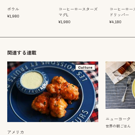
ボウル
コーヒーロースターズ
コーヒーロー
マグL
ドリッパー
¥
1,980
¥
1,980
¥
4,180
関連する連載
Culture
ニューヨーク
世界の朝ごはん
アメリカ