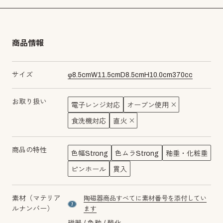
商品情報
サイズ
φ
8.5
cm
W
11.5
cm
D
8.5
cm
H
10.0
cm
370
cc
お取り扱い
電子レンジ対応
オーブン使用
食洗機対応
直火
商品の特性
色幅Strong
色ムラStrong
釉垂・化粧垂
ピンホール
貫入
素材（マテリア
陶磁器商品すべてに素材番号を添付してい
material number7
ルナンバー）
ます