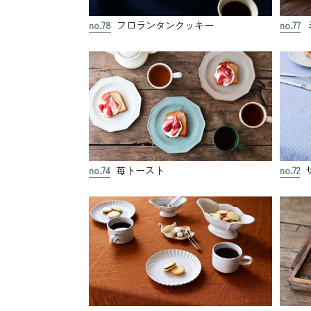
no.78
フロランタンクッキー
no.77
no.74
苺トースト
no.72