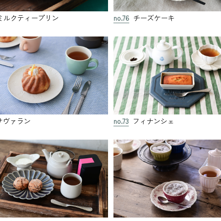
ミルクティープリン
no.76
チーズケーキ
サヴァラン
no.73
フィナンシェ