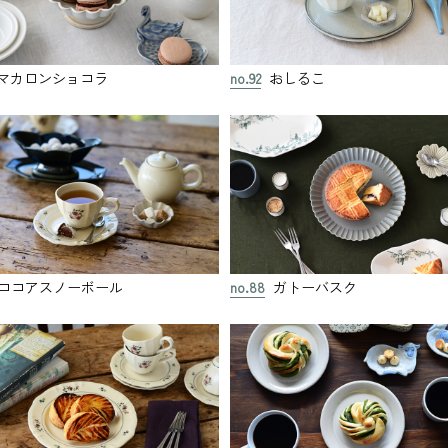
マカロンショコラ
no.92
おしるこ
ココアスノーボール
no.88
ガトーバスク