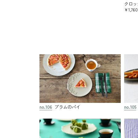
クロッ
¥1,760
no.106
プラムのパイ
no.105