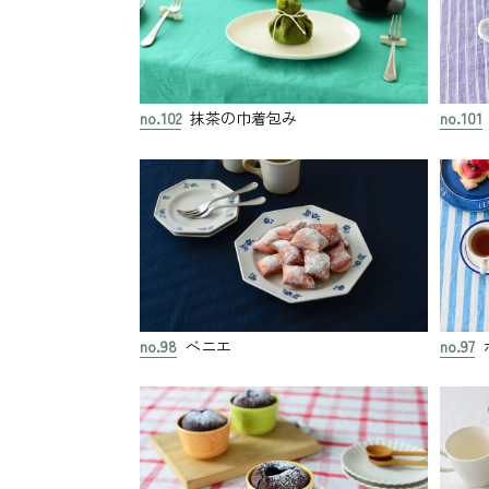
no.102
抹茶の巾着包み
no.101
no.98
ベニエ
no.97