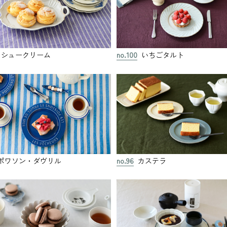
シュークリーム
no.100
いちごタルト
ポワソン・ダヴリル
no.96
カステラ