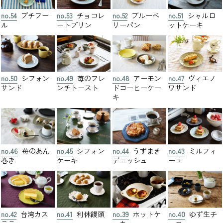
no.54
プチフー
no.53
チョコレ
no.52
ブルーベ
no.51
シャルロ
ル
ートプリン
リーパン
ットケーキ
no.50
シフォン
no.49
苺のフレ
no.48
アーモン
no.47
ヴィエノ
サンド
ンチトースト
ドコーヒーケー
ワサンド
キ
no.46
苺のあん
no.45
シフォン
no.44
うずまき
no.43
ミルフィ
巻き
ケーキ
デニッシュ
ーユ
no.42
台湾カス
no.41
利休饅頭
no.39
ホットケ
no.40
ゆず生チ