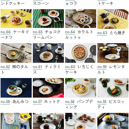
ンドクッキー
スコーン
ョコラ
トケーキ
no.66
ケーキド
no.65
チョコク
no.64
ヨウルト
no.63
とら焼き
ーナツ
リームパン
ルットゥ
no.62
柿のタル
no.61
ティラミ
no.60
いちじく
no.59
レモンタ
ト
ス
ケーキ
ルト
no.58
あんみつ
no.57
ホットク
no.56
パンプデ
no.55
ビスコッ
ィング
ティ