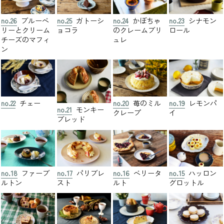
no.26
ブルーベ
no.25
ガトーシ
no.24
かぼちゃ
no.23
シナモン
リーとクリーム
ョコラ
のクレームブリ
ロール
チーズのマフィ
ュレ
ン
no.22
チェー
no.20
苺のミル
no.19
レモンパ
no.21
モンキー
クレープ
イ
ブレッド
no.18
ファーブ
no.17
パリブレ
no.16
ベリータ
no.15
ハッロン
ルトン
スト
ルト
グロットル