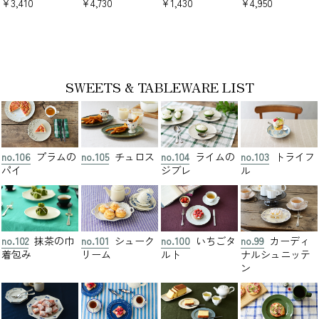
¥3,410
¥4,730
¥1,430
¥4,950
SWEETS & TABLEWARE LIST
no.106
プラムの
no.105
チュロス
no.104
ライムの
no.103
トライフ
パイ
ジブレ
ル
no.102
抹茶の巾
no.101
シューク
no.100
いちごタ
no.99
カーディ
着包み
リーム
ルト
ナルシュニッテ
ン