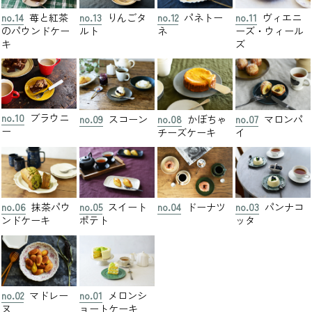
no.14
苺と紅茶
no.13
りんごタ
no.12
パネトー
no.11
ヴィエニ
のパウンドケー
ルト
ネ
ーズ・ウィール
キ
ズ
no.10
ブラウニ
no.09
スコーン
no.08
かぼちゃ
no.07
マロンパ
ー
チーズケーキ
イ
no.06
抹茶パウ
no.05
スイート
no.04
ドーナツ
no.03
パンナコ
ンドケーキ
ポテト
ッタ
no.02
マドレー
no.01
メロンシ
ヌ
ョートケーキ