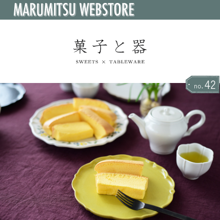
42
no.