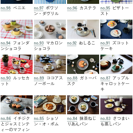
no.98
ベニエ
no.97
ポワソ
no.96
カステラ
no.95
ピザトー
ン・ダヴリル
スト
no.94
フォンダ
no.93
マカロン
no.92
おしるこ
no.91
ズコット
ンショコラ
ショコラ
ケーキ
no.90
ルッセカ
no.89
ココアス
no.88
ガトーバ
no.87
アップル
ット
ノーボール
スク
キャロットケー
キ
no.86
イチジク
no.85
ショソ
no.84
抹茶ねじ
no.83
さつまい
とジャスミンテ
ン・オ・ポム
りあんパン
も蒸しパン
ィーのマフィン