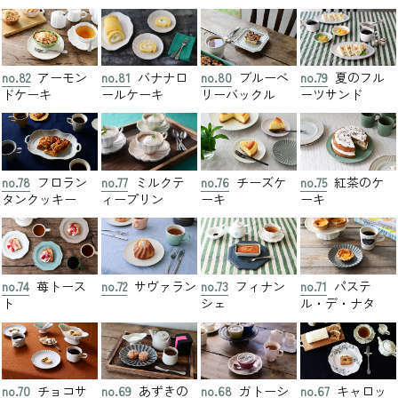
no.82
アーモン
no.81
バナナロ
no.80
ブルーベ
no.79
夏のフル
ドケーキ
ールケーキ
リーバックル
ーツサンド
no.78
フロラン
no.77
ミルクテ
no.76
チーズケ
no.75
紅茶のケ
タンクッキー
ィープリン
ーキ
ーキ
no.74
苺トース
no.72
サヴァラン
no.73
フィナン
no.71
パステ
ト
シェ
ル・デ・ナタ
no.70
チョコサ
no.69
あずきの
no.68
ガトーシ
no.67
キャロッ