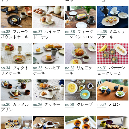
テラ
ーキ
ョコ
no.38
フルーツ
no.37
ホイップ
no.36
ウィーク
no.35
ミニカッ
パウンドケーキ
ドーナツ
エンドシトロン
プケーキ
no.34
ヴィクト
no.33
シルビア
no.32
りんごケ
no.31
バナナシ
リアケーキ
ケーキ
ーキ
ュークリーム
no.30
カラメル
no.29
クッキー
no.28
クレープ
no.27
メロン
プリン